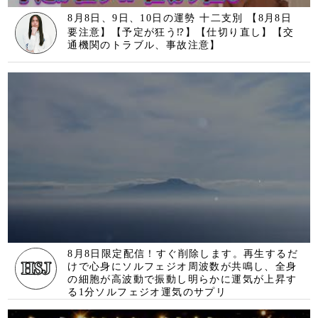
【即再生】宇宙銀行に接続します。再生しなが
ら「お金の使い道」をイメージして下さい。必
要な金額が宇宙銀行から振り込まれます。639
Hz(@0500)
「大きく変わります。すぐ再生して下さい。奇
跡が発生し始めます」というメッセージと共に
降ろされたヒーリング周波数です(a0340)
もっと見る>>