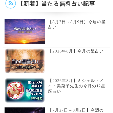
もっと見る>>
当たる占い師ランキング
銀座の母
厳しくも暖かい鑑
定で、相談者を真
っ直ぐに導きま
す。
占い師サイト :
銀座の母◇開運姓名
もっと見る>>
当たる占い師
Pick up
空
悩みに疲れたあなたに
大きな愛で未来を輝か