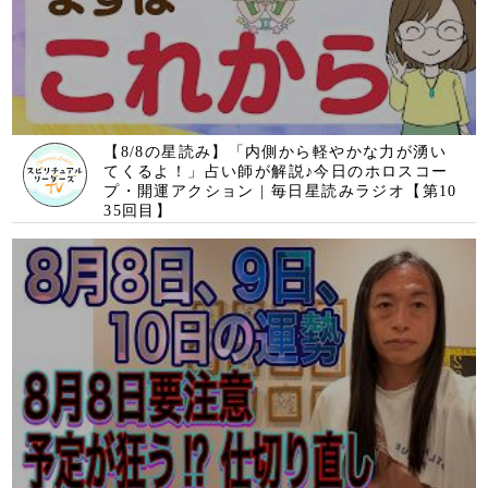
8月8日、9日、10日の運勢 十二支別 【8月8日
要注意】【予定が狂う⁉︎】【仕切り直し】【交
通機関のトラブル、事故注意】
8月8日限定配信！すぐ削除します。再生するだ
けで心身にソルフェジオ周波数が共鳴し、全身
の細胞が高波動で振動し明らかに運気が上昇す
る1分ソルフェジオ運気のサプリ