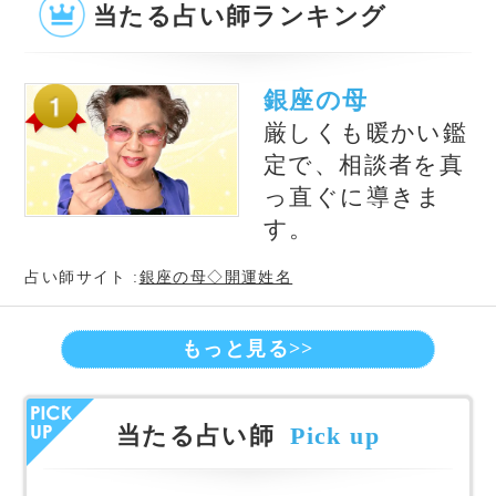
錢天牛
伝説の占い師銭天牛
の名を継ぐ西洋星占
術のプロです。
オススメ占いサイト
【電話占い】電話とメール
占い一筋20年の実績と信
鑑定のウラナ
頼！電話占いシェリール