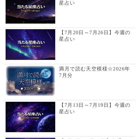
せる鑑定師
占い師サイト :
ウラナ
いま人気沸騰の電話占い
仁衣沙
鋭い霊聴と、タロッ
トカードを使った慈
愛に満ちた鑑定師で
す
一花
飛びぬけた霊聴力と
カウンセラーの分析
を交えた鑑定師
羽音
霊視で見通し、天使
からのメッセージを
届ける鑑定師