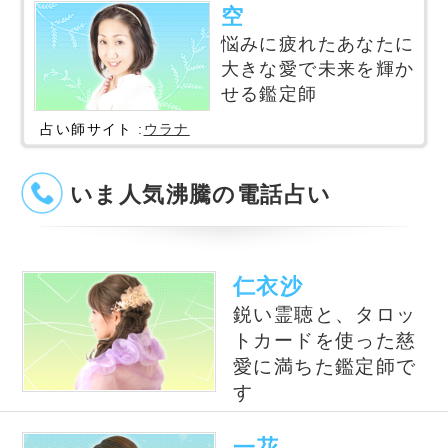
電話占いWish
星ひとみ◆運命が変わる究
極の天星術
風水の大御所Dr.コパがあな
テレビで話題の紫月香帆が
たの開運をお手伝い！
あなたの風水を徹底鑑定！
占いの泉とは？