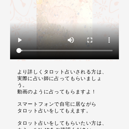
【電話占い】電話とメール
占い一筋20年の実績と信
鑑定のウラナ
頼！電話占いシェリール
電話占いWish
星ひとみ◆運命が変わる究
極の天星術
風水の大御所Dr.コパがあな
テレビで話題の紫月香帆が
たの開運をお手伝い！
あなたの風水を徹底鑑定！