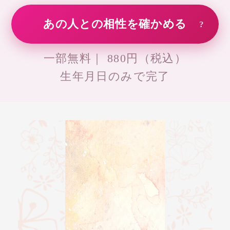
錢天牛
伝説の占い師銭天牛
の名を継ぐ西洋星占
術のプロです。
紫月香帆
独自に研究を重ねた
風水で、相談者を開
運へと導きます
オススメ占いサイト