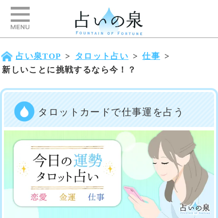
占い泉TOP
>
タロット占い
>
仕事
>
新しいことに挑戦するなら今！？
タロットカードで仕事運を占う
あなたの仕事が今後どうなるのかタロ
ットカードで占ってみましょう。仕事
で迷いがある時ほど、何に注力して、
どう行動すべかタロットカードの絵柄
から客観的に判断することをおすすめ