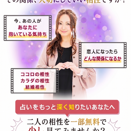
気に入ったら続きを読む、
それだけでOKです。
TVで話題の占い師
星ひとみがLOCK-ON
あの人との相性を確かめる
一部無料｜ 880円（税込）
生年月日のみで完了