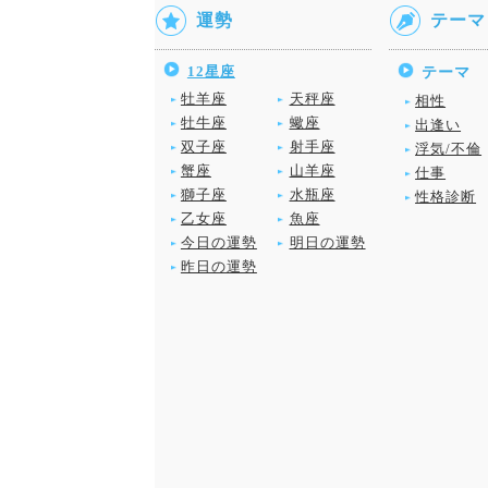
運勢
テーマ
12星座
テーマ
牡羊座
天秤座
相性
牡牛座
蠍座
出逢い
双子座
射手座
浮気/不倫
蟹座
山羊座
仕事
獅子座
水瓶座
性格診断
乙女座
魚座
今日の運勢
明日の運勢
昨日の運勢