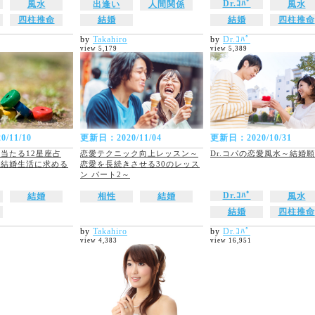
Dr.ｺﾊﾟ
風水
出逢い
人間関係
風水
四柱推命
結婚
結婚
四柱推命
by
Takahiro
by
Dr.ｺﾊﾟ
view 5,179
view 5,389
/11/10
更新日：2020/11/04
更新日：2020/10/31
当たる12星座占
恋愛テクニック向上レッスン～
Dr.コパの恋愛風水～結婚
が結婚生活に求める
恋愛を長続きさせる30のレッス
ン パート2～
Dr.ｺﾊﾟ
結婚
相性
結婚
風水
結婚
四柱推命
by
Takahiro
by
Dr.ｺﾊﾟ
view 4,383
view 16,951