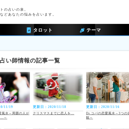
トの占いの泉。
などあなたの悩みを占います。
タロット
テーマ
占い師情報の記事一覧
/11/19
更新日：2020/11/18
更新日：2020/11/16
恋愛風水～周囲の人が
クリスマスまでに恋人を…
Dr.コパの恋愛風水～3つの
め…～
観～