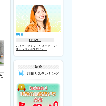
咲喜
ﾀﾛｯﾄ占い
ハイヤーマインドのメッセージで
幸せへ導く鑑定師です。
結婚
月間人気ランキング
～
 パ