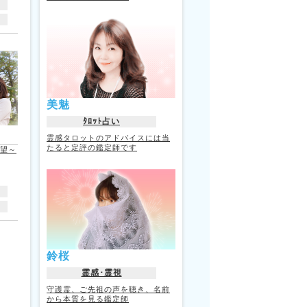
美魅
ﾀﾛｯﾄ占い
霊感タロットのアドバイスには当
たると定評の鑑定師です
願望～
鈴桜
霊感･霊視
守護霊、ご先祖の声を聴き、名前
から本質を見る鑑定師