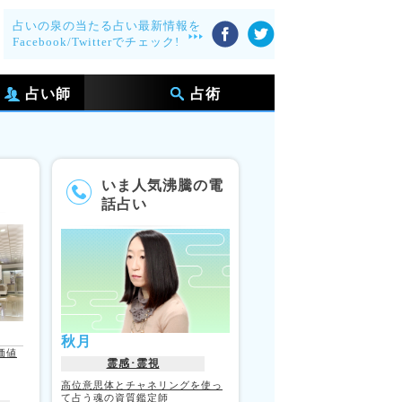
占いの泉の当たる占い最新情報を
Facebook/Twitterでチェック!
占い師
占術
いま人気沸騰の電
話占い
秋月
価値
霊感･霊視
高位意思体とチャネリングを使っ
て占う魂の資質鑑定師