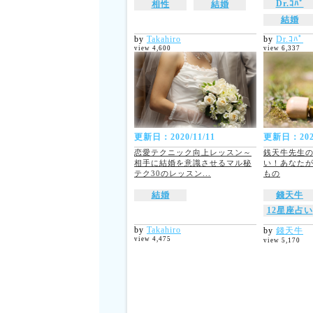
Dr.ｺﾊﾟ
相性
結婚
結婚
by
Takahiro
by
Dr.ｺﾊﾟ
view 4,600
view 6,337
更新日：2020/11/11
更新日：2020
恋愛テクニック向上レッスン～
銭天牛先生の
相手に結婚を意識させるマル秘
い！あなた
テク30のレッスン...
もの
結婚
錢天牛
12星座占い
by
Takahiro
by
錢天牛
view 4,475
view 5,170