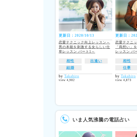
更新日：2020/10/13
更新日：2020
恋愛テクニック向上レッスン～
恋愛テクニ
男の本能を刺激する女らしい仕
「両想い」を
草レッスン パート1～
レッスン パ
相性
出逢い
相性
結婚
仕事
by
Takahiro
by
Takahiro
view 4,982
view 4,873
いま人気沸騰の電話占い