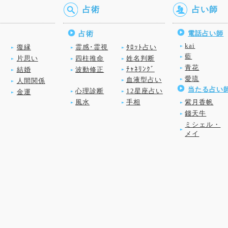
占術
占い師
電話占い師
占術
kai
復縁
霊感･霊視
ﾀﾛｯﾄ占い
藍
片思い
四柱推命
姓名判断
青花
ﾁｬﾈﾘﾝｸﾞ
結婚
波動修正
愛琉
血液型占い
人間関係
当たる占い
心理診断
12星座占い
金運
風水
手相
紫月香帆
錢天牛
ミシェル・
メイ