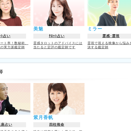
美魅
ミラー
ｯﾄ占い
ﾀﾛｯﾄ占い
霊感･霊視
ピート率！数秘術、
霊感タロットのアドバイスには
霊視で視える映像から悩み
トの実力派鑑定師
当たると定評の鑑定師です
決する鑑定師
師
紫月香帆
星座占い
四柱推命