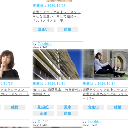
更新日：2020/10/28
恋愛テクニック向上レッスン～
幸せな出逢い、そして結婚へ…
「おひとりさま」卒...
出逢い
結婚
by
Takahiro
view 4,342
/10/18
更新日：2020/10/15
更新日：2020/10/14
ック向上レッスン～
Dr.コパの恋愛風水～独身時代の
恋愛テクニック向上レッスン
0のレッスン パート
物件購入～
恋愛力を高める30のレッスン
ート3～
Dr.ｺﾊﾟ
結婚
風水
出逢い
結婚
金運
結婚
by
Dr.ｺﾊﾟ
by
Takahiro
view 6,584
view 3,548