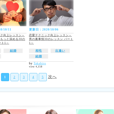
/10/11
更新日：2020/10/06
ック向上レッスン～
恋愛テクニック向上レッスン～
もっと深める30の
男の裏事情30のレッスン パート
ート1～
1～
結婚
相性
出逢い
結婚
by
Takahiro
view 4,158
次へ
1
2
3
4
5