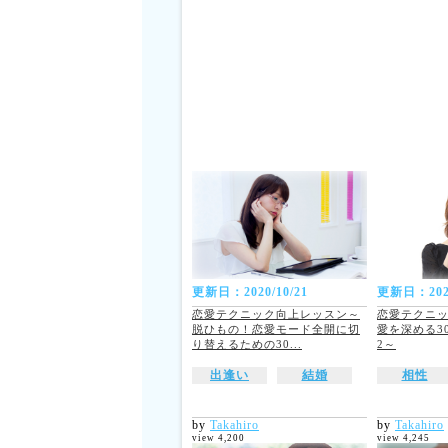
更新日：2020/10/21
更新日：2020
恋愛テクニック向上レッスン～
恋愛テクニ
脱ひもの！恋愛モード全開に切
愛を深める3
り替えるための30...
2～
出逢い
結婚
相性
by
Takahiro
by
Takahiro
view 4,200
view 4,245