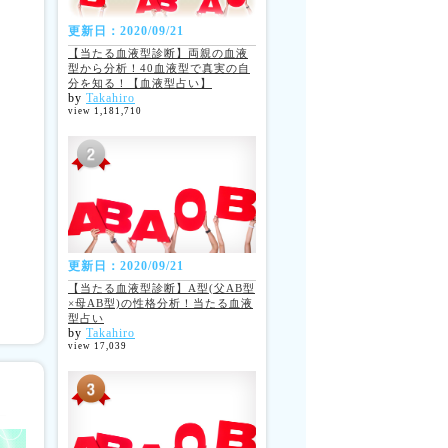
更新日：2020/09/21
【当たる血液型診断】両親の血液
型から分析！40血液型で真実の自
分を知る！【血液型占い】
by
Takahiro
view 1,181,710
更新日：2020/09/21
【当たる血液型診断】A型(父AB型
×母AB型)の性格分析！当たる血液
型占い
by
Takahiro
view 17,039