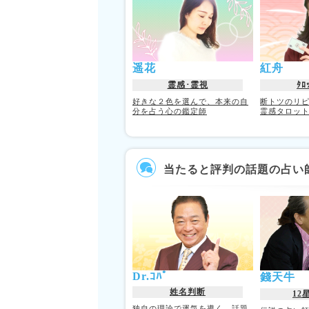
遥花
紅舟
霊感･霊視
ﾀﾛ
好きな２色を選んで、本来の自
断トツのリ
分を占う心の鑑定師
霊感タロッ
当たると評判の話題の占い
Dr.ｺﾊﾟ
錢天牛
姓名判断
12
独自の理論で運気を導く、話題