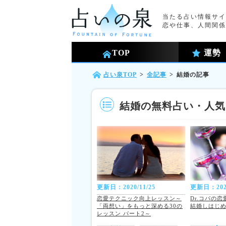
当たる占い情報サイ
恋や仕事、人間関係
TOP
運勢
占い泉TOP
>
全記事
>
結婚の記事
結婚の無料占い・人気
更新日：2020/11/25
更新日：2020
恋愛テクニック向上レッスン～
Dr.コパの
「両想い」をもっと深める30の
結婚しはじ
レッスン パート2～