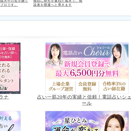
師銭天牛の名を継ぐ
独自に研究を重ねた風水で、相
のプロです。
談者を開運へと導きます
占い一筋20年の実績と信頼！電話占いシ
ラナ
ール