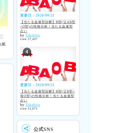
更新日：2020/09/21
【当たる血液型診断】B型(父AB型
×O型)の性格分析！当たる血液型
占い
by
Takahiro
view 27,437
を解
更新日：2020/09/21
【当たる血液型診断】B型(父B型×
母O型)の性格分析！当たる血液型
占い
by
Takahiro
view 51,071
公式SNS