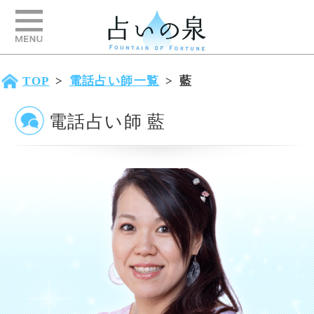
TOP
>
電話占い師一覧
>
藍
電話占い師 藍
生来からの霊感を駆使し成就までの道
筋を具体的に示される藍先生。その霊
感の強さはトップクラス。