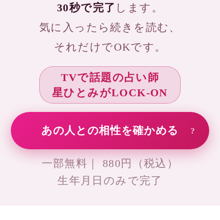
錢天牛
伝説の占い師銭天牛
の名を継ぐ西洋星占
術のプロです。
銀座の母
厳しくも暖かい鑑定
で、相談者を真っ直
ぐに導きます。
Dr.ｺﾊﾟ
独自の理論で運気を
導く、話題の当たる
風水師です
オススメ占いサイト