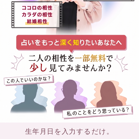
ワーカーセラピスト
一花
飛びぬけた霊聴力と
カウンセラーの分析
を交えた鑑定師
ミラー
霊視で視える映像か
ら悩みを解決する鑑
定師
紅舟
断トツのリピート
率！数秘術、霊感タ
ロットの実力派鑑定
師
当たると評判の話題の占い師