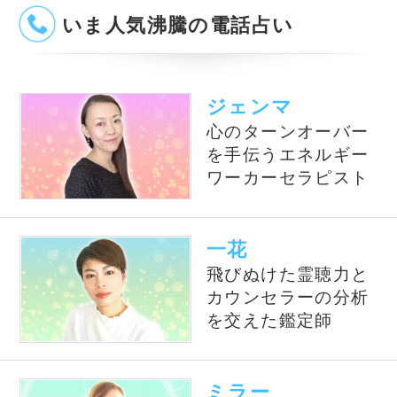
【電話占い】電話とメール
占い一筋20年の実績と信
鑑定のウラナ
頼！電話占いシェリール
電話占いWish
星ひとみ◆運命が変わる究
極の天星術