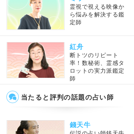
風水の大御所Dr.コパがあな
テレビで話題の紫月香帆が
たの開運をお手伝い！
あなたの風水を徹底鑑定！
占いの泉とは？
占いの泉では、TVで話題の有名占い師、流行
の電話占い師の中から当たると評判の占い師を
ピックアップして紹介しております。単純なプ
ロフィール紹介だけではなく、有名占い師や電