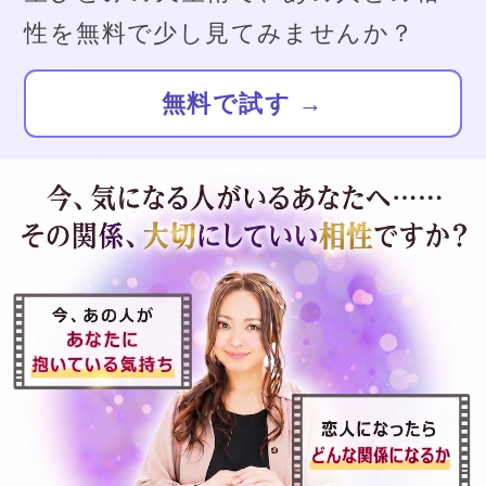
30秒で完了
します。
気に入ったら続きを読む、
それだけでOKです。
TVで話題の占い師
星ひとみがLOCK-ON
あの人との相性を確かめる
一部無料｜ 880円（税込）
生年月日のみで完了
いま人気沸騰の電話占い
ジェンマ
心のターンオーバー
を手伝うエネルギー