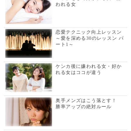
恋愛テクニック向上レッスン
～恋愛力を高める30のレッス
ン パート1～
Dr.コパの恋愛風水～同心円が
必ずしも愛ではない～
1
2
3
4
5
次へ
いま人気沸騰の電話占い
紅舟
断トツのリピート
率！数秘術、霊感タ
ロットの実力派鑑定