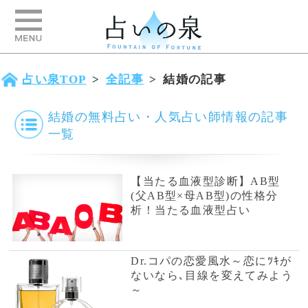
占い泉TOP
>
全記事
>
結婚の記事
結婚の無料占い・人気占い師情報の記事
一覧
【当たる血液型診断】AB型
(父AB型×母AB型)の性格分
析！当たる血液型占い
Dr.コパの恋愛風水～恋にﾂｷが
ないなら､目線を変えてみよう
～
恋愛テクニック向上レッスン
～幸せなSEXのための30日レ
ッスン パート1～
恋愛テクニック向上レッスン