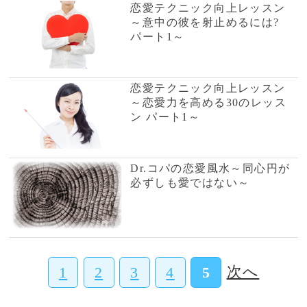
師
羽音
霊視で見通し、天使
からのメッセージを
届ける鑑定師
花香美樹
タロットカードとオ
ーラの併用で鑑定を
します。
ジェンマ
心のターンオーバー
を手伝うエネルギー
ワーカーセラピスト
当たると評判の話題の占い師