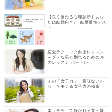
エッチをして好かれる女・嫌
われる女
恋愛テクニック向上レッスン
～愛を深める30のレッスン パ
ート1～
ケンカ後に嫌われる女・好か
れる女はココが違う
奥手メンズはこう落とす！
勝率アップの絶対ルール
恋愛テクニック向上レッスン
～意中の彼を射止めるには?
パート1～