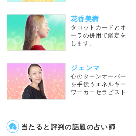
【電話占い】電話とメール
占い一筋20年の実績と信
鑑定のウラナ
頼！電話占いシェリール
電話占いWish
星ひとみ◆運命が変わる究
極の天星術
風水の大御所Dr.コパがあな
テレビで話題の紫月香帆が
たの開運をお手伝い！
あなたの風水を徹底鑑定！