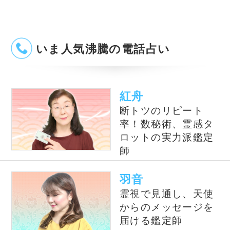
Dr.ｺﾊﾟ
独自の理論で運気を
導く、話題の当たる
風水師です
紫月香帆
独自に研究を重ねた
風水で、相談者を開
運へと導きます
オススメ占いサイト