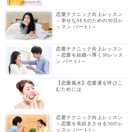
～恋愛を結婚へ導く30レッス
ン パート1～
【恋愛風水】恋愛運を呼びこ
むためには
恋愛テクニック向上レッスン
～恋愛を長続きさせる30のレ
ッスン パート1～
【良く当たる心理診断】あな
たは結婚向き? 結婚適性テス
ト
恋愛テクニック向上レッスン
～ダメな男と別れるための30
のレッスン パート1～
その「女子力」、意味ないか
も！？モテる女子力の秘密