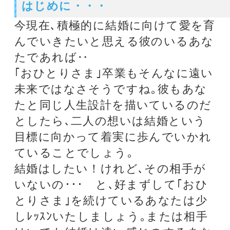
いないの･･･ と､好まずして｢おひ
とりさま｣を続けているあなたは少
しﾚｯｽﾝいたしましょう｡または相手
はいても結婚は遠い感じのするあな
た‥ 1ｶ月後､これまでの考え方や
行動ﾊﾟﾀｰﾝの変化をお楽しみ下さい｡
家族って素晴らしい
あなたは今､大好きな彼がいます
か？
最近までいたけど‥ 些細なことが
きっかけで､彼と別れてしまった人
もいるかもしれませんね｡彼がいる
から幸せ･いないから不幸せ･･･ そ
んなことは一概には言えないけれ
ど､この先の人生をﾊﾟｰﾄﾅｰと二人三
脚で歩んでいくことの最大のﾒﾘｯﾄ
は､”愛すべき･守るべき家族”が出来
る！ということでしょう｡仕事でｸﾀｸ
ﾀになって帰宅した時に､あなたの愛