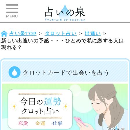
占い泉TOP
>
タロット占い
>
出逢い
>
新しい出逢いの予感・・・ひとめで私に恋する人は
現れる？
タロットカードで出会いを占う
あなた自身でこれからの出会いをタロ
ットカードで占ってみませんか。あな
たが引いたタロットカードがこれから
の出会いを暗示します。