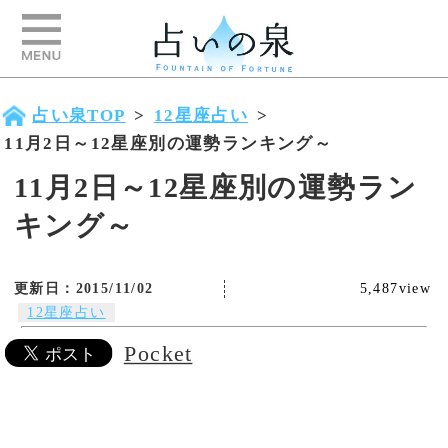
占い泉TOP
>
12星座占い
>
11月2日～12星座別の運勢ランキング～
11月2日～12星座別の運勢ラン
キング～
更新日：2015/11/02
5,487view
12星座占い
あなたの11月2日の運勢はいかがで
Pocket
しょうか？
ランキング形式で今日のあなたの運
勢ご紹介します。