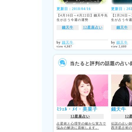
更新日：2018/04/16
更新日：2024
【4月16日～4月22日】錢天牛先
【2月26日
生が占う今週の運勢
生が占う今
錢天牛
12星座占い
錢天牛
by
錢天牛
by
錢天牛
view 4,987
view 2,680
当たると評判の話題の占い
ﾐｼｪﾙ・ﾒｲ・美菜子
錢天牛
12星座占い
12
占星術と心理学の確かな実力で
伝説の占い
悩みの解決に貢献します。
西洋星占術