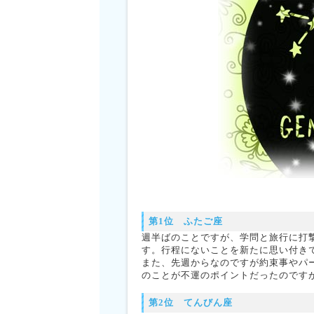
第1位 ふたご座
週半ばのことですが、学問と旅行に打
す。行程にないことを新たに思い付き
また、先週からなのですが約束事やパ
のことが不運のポイントだったのです
第2位 てんびん座