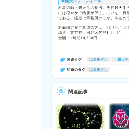
◆錢天牛プロフィール
占星術師・錢天牛の長男。先代錢天牛の
には穏やかで物腰が低く、占いを「行
である。鑑定は事務所のほか、渋谷の
対面鑑定をご希望の方は、03-3414-1606
場所：東京都世田谷区代沢1-14-10
金額：1時間10,500円
関連タグ
12星座占い
錢天牛
話題のタグ
12星座占い
関連記事