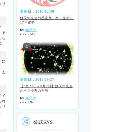
作り
更新日：2016/12/30
錢天牛先生の星座別 蟹 座の20
17年運勢
メ
by
錢天牛
。ま
view 5,567
にな
ね。
とに
のこ
。ま
更新日：2018/08/27
【8月27日～9月2日】錢天牛先生
が占う今週の運勢
ポイ
by
錢天牛
あれ
view 9,949
まり
と
公式SNS