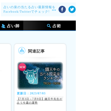
占いの泉の当たる占い最新情報を
Facebook/Twitterでチェック!
占い師
占術
関連記事
更新日：2023/07/03
【7月3日～7月9日】錢天牛先生が
占う今週の運勢