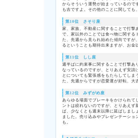
からそういう運勢が始まっているので
も吉ですよ。その他のことに関しても
第10位 さそり座
家、家族、不動産に関することで打撃
で、家以外のことでは食べ物に関する
た、先週から見られ始めた傾向ですが
るということも期待出来ますが、お金
第11位 しし座
週半ばに約束事に関することで打撃あ
なっているのですが、とりあえず安請
とについても緊張感をもたらしてしま
た、先週からですが恋愛運が好転、大
第12位 みずがめ座
あらゆる場面でブレーキをかけられて
ントは絞れないのですが、とりあえず
ば、少なくとも週末以降に延ばしまし
ました。売り込みやプレゼンテーショ
も。