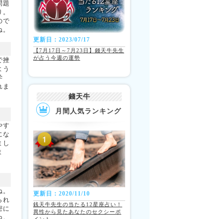
問題
り。
ので
ね。
更新日：2023/07/17
【7月17日～7月23日】錢天牛先生
が占う今週の運勢
で挫
よう
学
れま
錢天牛
月間人気ランキング
やす
にな
まし
ま
ね。
更新日：2020/11/10
られ
銭天牛先生の当たる12星座占い！
密に
異性から見たあなたのセクシーポ
ね。