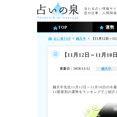
当たる占い情報サイ
恋や仕事、人間関係
TOP
運勢
占い泉TOP
>
錢天牛
>
【11月12日～
【11月12日～11月
更新日：2018/11/12
錢天牛
錢天牛先生11月12日～11月18日の
12星座別の運勢をランキングでご紹介