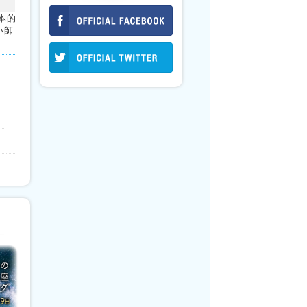
本的
い師