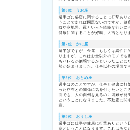
第6位 うお座
週半ばに秘密に関することに打撃あり
うことであれば問題ないのですが、健
嘘や意地悪、罠といった陰険な行いに
健康に関することが好転、大吉となり
第7位 かに座
週半ばですが、金運、もしくは異性に
りますが、これはお金以外のモノでも
もバレるか崩壊するかといったことに
勢が始まりました。仕事以外の場面で
第8位 おとめ座
週半ばのことですが、仕事と健康に打
った存在との関係に気を付けたいとこ
面でも、人の面倒を見るのに困難が発
ということになりました。不動産に関
意。
第9位 おうし座
週半ばに仕事や健康に打撃ありという
意ということになります。これはあな