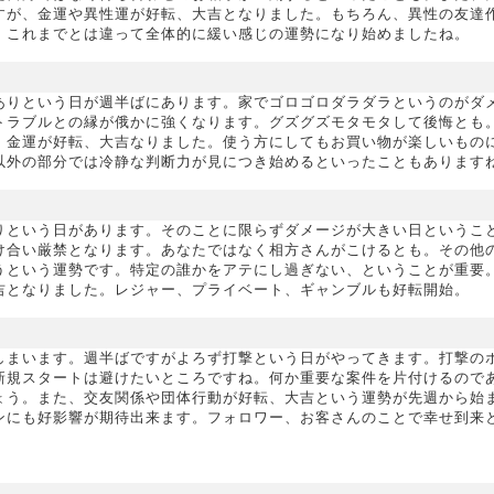
すが、金運や異性運が好転、大吉となりました。もちろん、異性の友達
、これまでとは違って全体的に緩い感じの運勢になり始めましたね。
ありという日が週半ばにあります。家でゴロゴロダラダラというのがダ
トラブルとの縁が俄かに強くなります。グズグズモタモタして後悔とも
、金運が好転、大吉なりました。使う方にしてもお買い物が楽しいもの
以外の部分では冷静な判断力が見につき始めるといったこともあります
りという日があります。そのことに限らずダメージが大きい日というこ
け合い厳禁となります。あなたではなく相方さんがこけるとも。その他
うという運勢です。特定の誰かをアテにし過ぎない、ということが重要
吉となりました。レジャー、プライベート、ギャンブルも好転開始。
しまいます。週半ばですがよろず打撃という日がやってきます。打撃の
新規スタートは避けたいところですね。何か重要な案件を片付けるので
ょう。また、交友関係や団体行動が好転、大吉という運勢が先週から始
ンにも好影響が期待出来ます。フォロワー、お客さんのことで幸せ到来