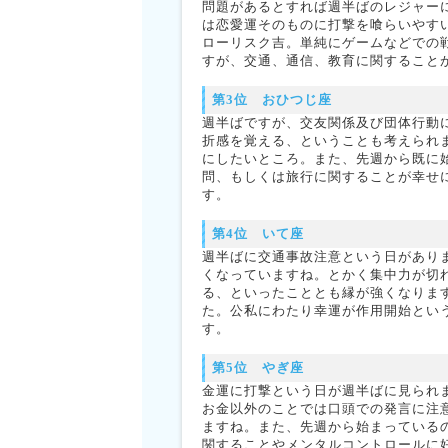
問題があるとすれば週半ばのレジャー
は恋愛運そのものに打撃を喰らいやす
ローリスク吉。単純にゲームなどでの
すが、交通、通信、教育に関すること
第3位 おひつじ座
週半ばですが、交友関係及び団体行動
折感を覚える、ということも考えられ
にしたいところ。また、先週から既に
問、もしくは旅行に関することが幸せ
す。
第4位 いて座
週半ばに交通事故注意という日があり
くなっていますね。とかく集中力が切
る、といったこととも縁が強くなりま
た。公私にわたり幸運が作用開始とい
す。
第5位 やぎ座
金運に打撃という日が週半ばに見られ
お金以外のことでは口頭での発言に注
ますね。また、先週から始まっている
関することやメンタルコントロールに