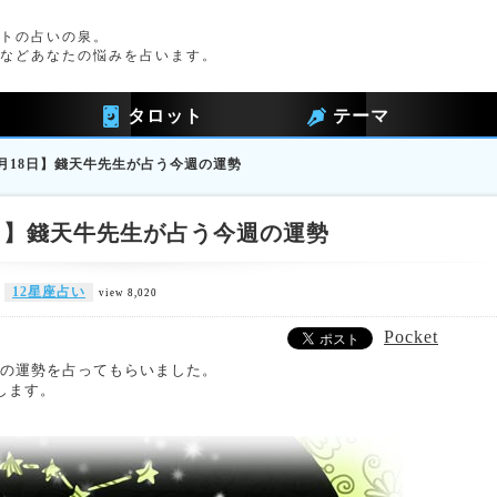
トの占いの泉。
などあなたの悩みを占います。
タロット
テーマ
11月18日】錢天牛先生が占う今週の運勢
18日】錢天牛先生が占う今週の運勢
12星座占い
view 8,020
Pocket
今週の運勢を占ってもらいました。
します。