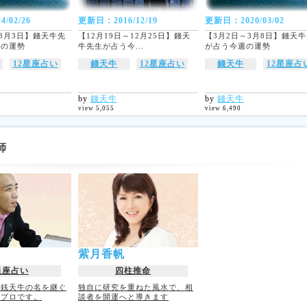
/02/26
更新日：2016/12/19
更新日：2020/03/02
～3月3日】錢天牛先
【12月19日～12月25日】錢天
【3月2日～3月8日】錢天
週の運勢
牛先生が占う今...
が占う今週の運勢
12星座占い
錢天牛
12星座占い
錢天牛
12星座占
by
錢天牛
by
錢天牛
view 5,055
view 6,490
師
紫月香帆
星座占い
四柱推命
師銭天牛の名を継ぐ
独自に研究を重ねた風水で、相
のプロです。
談者を開運へと導きます