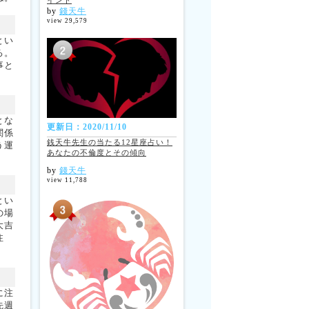
イント
by
錢天牛
view 29,579
とい
ろ。
事と
とな
更新日：2020/11/10
関係
銭天牛先生の当たる12星座占い！
う運
あなたの不倫度とその傾向
。
by
錢天牛
view 11,788
とい
の場
大吉
注
に注
先週