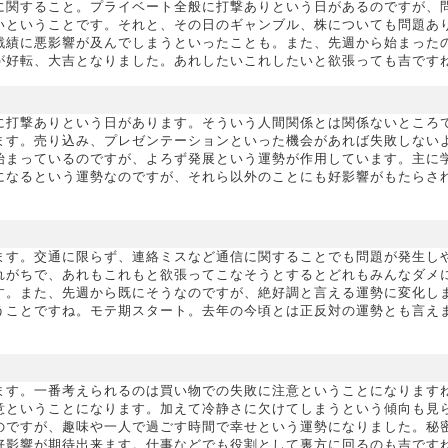
に関すること。プライベート全般に打撃ありという日があるのですが、
いということです。それと、その日のギャンブル、株についても問題あ
戦績に悪影響が及んでしまうといったことも。また、先週から始まった
が好転、大吉となりました。あれしたいこれしたいと欲張っても吉です
に打撃ありという日があります。そういう人間関係とは関係ないところ
ます。売り込み、プレゼンテーションといった機会があれば失敗しない
始まっているのですが、よろず発展という運勢が作用しています。主に
になるという運勢なのですが、それら以外のことにも好影響がもたらさ
ます。交通に限らず、連絡ミスなど通信に関することでも問題が発生し
れがちで、あれもこれもと欲張ってこなそうとするとどれもみんなダメ
す。また、先週から既にそうなのですが、絶好調と言える運勢に変化し
うことですね。モテ期スタート。去年の今頃とは正反対の運勢とも言え
ます。一番考えられるのは買い物での失敗に注意ということになります
意ということになります。加えて冷静さに欠けてしまうという傾向も見
のですが、趣味や一人で過ごす時間で幸せという運勢になりました。秘
好影響が期待出来ます。仕事などでも役割として裏方に回るのも吉です