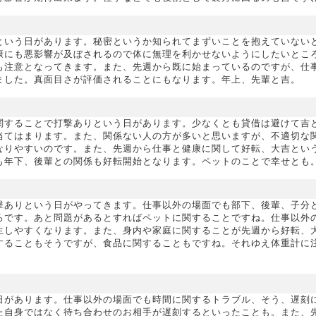
という日があります。秘密というか知られてまずいことを抱えていない
康にも悪影響が及ぼされるので体に無理を利かせないようにしたいとこ
も注意となってきます。また、先週から既に始まっているのですが、仕
ました。真面目さが評価されることにもなります。年上、先輩と吉。
関することで打撃ありという日があります。少なくとも貸借は避けて吉
当てはまります。また、関係ない人の方が多いと思いますが、不適切な
なりやすいのです。また、先週から仕事と健康に関して好転、大吉とい
も年下、後輩との関係も好転開始となります。ペットのことで幸せとも
撃ありという日がやってきます。仕事以外の場面でも部下、後輩、子分
ろです。あと問題があるとすればペットに関することですね。仕事以外
生しやすくなります。また、身内や家庭に関することが先週から好転、
することもそうですが、食品に関することもですね。それゆえ体重計に
日があります。仕事以外の場面でも時間に関するトラブル、そう、遅刻
た自身ではなく待ち合わせのお相手が遅刻するといったことも。また、