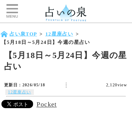
占い泉TOP
>
12星座占い
>
【5月18日～5月24日】今週の星占い
【5月18日～5月24日】今週の星
占い
更新日：2026/05/18
2,120view
12星座占い
毎週月曜日にあなたの今週の運勢を
Pocket
占います。
5月18日～5月24日のあなたの1週間
の運勢はいかがでしょうか？