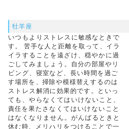
責任を果たさなくてはいけないこと
はなくなりません。がんばるときと
休む時、メリハリをつけることで一
週間を乗り切りましょう。
牡牛座
人とのコミュニケーションを大切に
することで幸運を呼び込める時で
す。今週は意識していろんな人と会
話して、友達を増やしていきましょ
う。人気運が高まり、あなたに必要
な知識や情報をたくさん得ることが
できます。また自分とはタイプが違
う人と関わることで視野が広がり、
あなた自身の世界が広がっていくは
ず。家族や友達と大勢で遊んだり、
仲間と一緒にひとつの目標に打ち込
んだりするのもラッキーです。