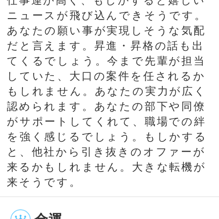
まず一部を無料でお読みいただ
けます。
あの人との相性を確かめる
一部無料｜全鑑定 880円（税込）
｜生年月日のみで完了
射手座
射手座
明日の運勢
今日の運勢