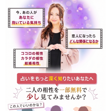
伝説の占い師銭天牛
の名を継ぐ西洋星占
Pocket
術のプロです。
紫月香帆
独自に研究を重ねた
風水で、相談者を開
運へと導きます
ﾐｼｪﾙ・ﾒｲ・美菜子
占星術と心理学の確
かな実力で悩みの解
決に貢献します。
銀座の母
厳しくも暖かい鑑定
で、相談者を真っ直
ぐに導きます。