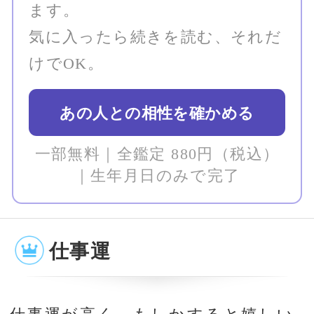
そう。そういうときは、あまり細か
いことを気にしないでお金を使って
も大丈夫だと言えます。「楽しむと
きは、楽しむ」と割り切って、とき
にはお金を使うことも必要なのでは
ないでしょうか。そういったお金の
使い方は、自分の成長につながるで
しょう。ただし、調子に乗っての衝
動買いには注意してください。ツキ
の女神に見放されてしまいます。
「この人でいいのかな」と思った
ことはありませんか？
そう感じたことがあるなら、一
度だけ確かめてみてください。
生年月日を入力するだけ。30秒で
完了します。