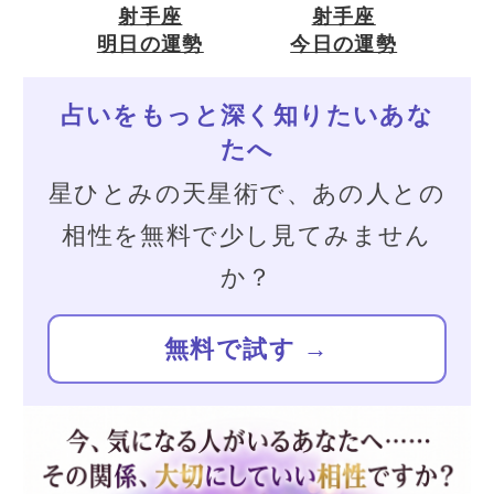
問題をスッキリと解
決してくれると評判
高い鑑定師
仁衣沙
鋭い霊聴と、タロッ
トカードを使った慈
愛に満ちた鑑定師で
す
蘭胡
今のあなたを読み解
き、憂いを開放する
鑑定師
当たると評判の話題の占い師
錢天牛