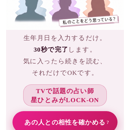
オススメ占いサイト
【電話占い】電話とメール
占い一筋20年の実績と信
鑑定のウラナ
頼！電話占いシェリール
電話占いWish
星ひとみ◆運命が変わる究
極の天星術