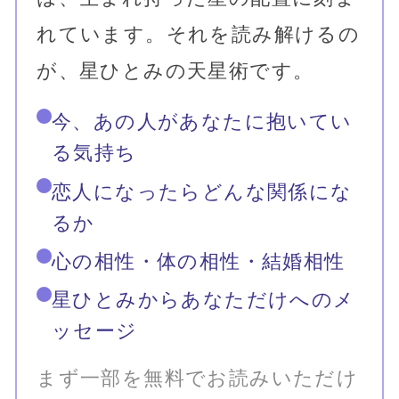
仕事運が高く、もしかすると嬉しい
ニュースが飛び込んできそうです。
あなたの願い事が実現しそうな気配
だと言えます。昇進・昇格の話も出
てくるでしょう。今まで先輩が担当
していた、大口の案件を任されるか
もしれません。あなたの実力が広く
認められます。あなたの部下や同僚
がサポートしてくれて、職場での絆
を強く感じるでしょう。もしかする
と、他社から引き抜きのオファーが
来るかもしれません。大きな転機が
来そうです。
金運
今日の金銭運は、高めな一日になり
そうです。良い出来ことが起こっ
て、お祝いなどをする機会に恵まれ