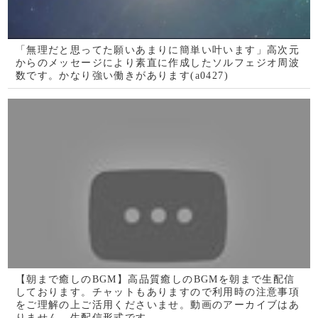
で、相談者を真っ直
ぐに導きます。
ﾐｼｪﾙ・ﾒｲ・美菜子
占星術と心理学の確
かな実力で悩みの解
決に貢献します。
オススメ占いサイト
【電話占い】電話とメール
占い一筋20年の実績と信
鑑定のウラナ
頼！電話占いシェリール