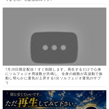
今見なければ次の表示は10年後です。お見逃しなくお願い
します。再生した人は狂ってしまうほど嬉しいことが起こ
る様に特殊な周波数で設計した432Hzソルフェジオ周波数
です(@0450)
1
2
3
4
5
次へ
お薦め占いYouTuber
ページへもどる
いま人気沸騰の電話占い
ﾏｧﾄ
神官であった前世の
力を魂に刻んだ当た
る鑑定士です
一花