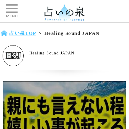
占い泉TOP
>
Healing Sound JAPAN
Healing Sound JAPAN
「親にも言えないほど嬉しい事が起こります」というメッ
セージと共に降ろされたソルフェジオ周波数ヒーリングB
GMです。短い作品ですが強力です(a0322)