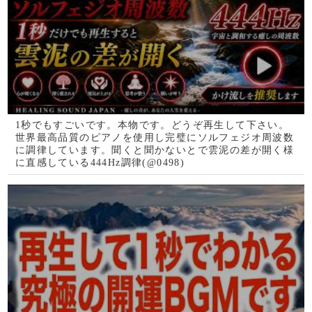
「無理だと思ってた願いあまりに簡単い叶います」高次元
からのメッセージにより素直に作成したソルフェジオ周波
数です。かなり強い働きがあります(a0427)
【朝まで癒しのBGM】高品質癒しのBGMを朝まで生配信
しております。チャットもありますので利用時の注意事項
をご理解の上ご活用くださいませ。動画のアーカイブはあ
りません。生配信形式です。