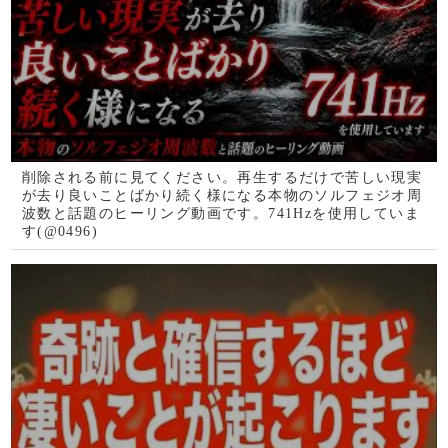
7月29日限定配信！すぐ削除します。再生するだけで心身
にソルフェジオ周波数が共鳴し、全身の細胞が高波動で振
動し明らかに運気が上昇する1分ソルフェジオ運気のサプ
リ
1秒でもすごいです。本物です。どうぞ再生して下さい。
世界最高品質のピアノを使用し完璧にソルフェジオ周波数
に調律しています。聞くと聞かないとで雲泥の差が開く様
に直感している444Hz調律(@0498)