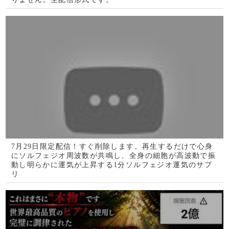
7月28日限定配信！すぐ削除します。再生するだけで心身
にソルフェジオ周波数が共鳴し、全身の細胞が高波動で振
動し明らかに運気が上昇する1分ソルフェジオ運気のサプ
リ
信じなくていいです。ただ再生してみて下さい。それだけ
で場のエネルギーが変容し、嬉しいことが起こる様にプロ
の音楽療法士が設計したヒーリングBGMです。かけ流し
を推奨します。285Hz(@0438)