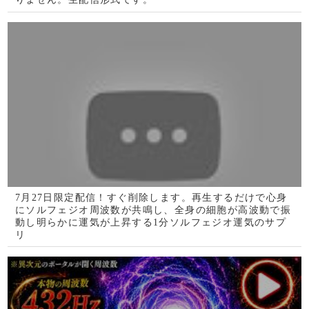
電話占いWish
星ひとみ◆運命が変わる究
極の天星術
風水の大御所Dr.コパがあな
テレビで話題の紫月香帆が
たの開運をお手伝い！
あなたの風水を徹底鑑定！