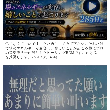
飛びぬけた霊聴力と
カウンセラーの分析
を交えた鑑定師
藍
成就が難しい内容ほ
ど、強みを発揮され
る鑑定師です。
紅舟
断トツのリピート
率！数秘術、霊感タ
ロットの実力派鑑定
師
当たると評判の話題の占い師
銀座の母
厳しくも暖かい鑑定