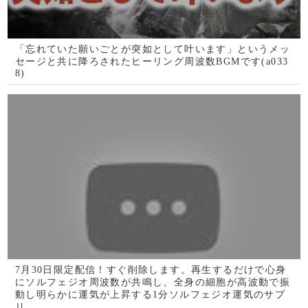
【朝まで癒しのBGM】高品質癒しのBGMを朝まで生配信
しております。チャットもありますので利用時の注意事項
をご理解の上ご活用くださいませ。動画のアーカイブはあ
りません。生配信形式です。
削除される前に見てください。再生するだけで苦しい現実
が去り良いことばかり続く様になる本物のソルフェジオ周
波数と話題のヒーリング動画です。741Hzを使用していま
す(@0496)