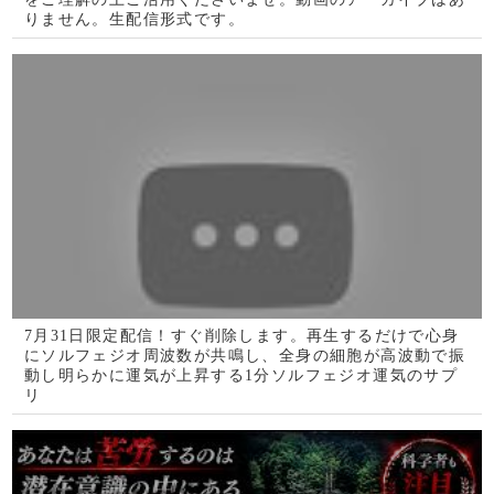
【見逃しは損】あなたは苦労するのは潜在意識の中にある
ブレーキが原因です！聞き流すだけでブレーキが外れあら
ゆる豊かさが手に入るよう設計された852hzです(@0499)
「忘れていた願いごとが突如として叶います」というメッ
セージと共に降ろされたヒーリング周波数BGMです(a033