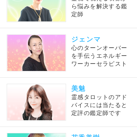
当たると評判の話題の占い師
Dr.ｺﾊﾟ
独自の理論で運気を
導く、話題の当たる
風水師です
銀座の母
厳しくも暖かい鑑定
で、相談者を真っ直
ぐに導きます。
錢天牛
伝説の占い師銭天牛
の名を継ぐ西洋星占
術のプロです。