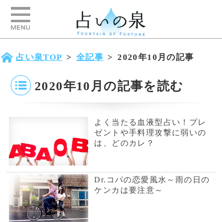
占い泉TOP
>
全記事
>
2020年10月の記事
2020年10月の記事を読む
よく当たる血液型占い！プレ
ゼントや手料理攻撃に弱いの
は、どのカレ？
Dr.コパの恋愛風水～雨の日の
ケンカは要注意～
恋愛テクニック向上レッスン
～いい恋をするための『仕事
習慣』30レッスン パート1～
Dr.コパの恋愛風水～経済的な
悩み～