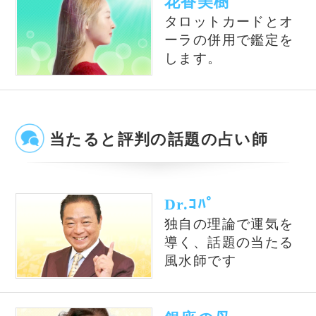
オススメ占いサイト
【電話占い】電話とメール
占い一筋20年の実績と信
鑑定のウラナ
頼！電話占いシェリール
電話占いWish
星ひとみ◆運命が変わる究