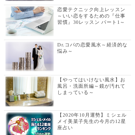
【やってはいけない風水】お
風呂・洗面所編～鏡が汚れて
しまっている～
【2020年10月運勢】ミシェル
メイ美菜子先生の今月の12星
座占い
Dr.RYUKO先生の血液型占い
【10月運勢】
前へ
6
87記事中
いま人気沸騰の電話占い