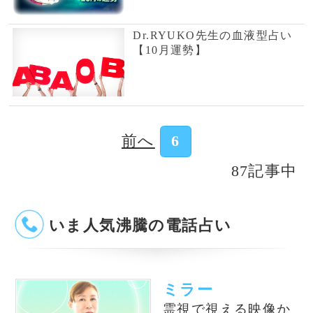
ミラー
霊視で視える映像か
ら悩みを解決する鑑
定師
ジェンマ
心のターンオーバー
を手伝うエネルギー
ワーカーセラピスト
美魅
霊感タロットのアド
バイスには当たると
定評の鑑定師です
花香美樹
タロットカードとオ
ーラの併用で鑑定を
します。