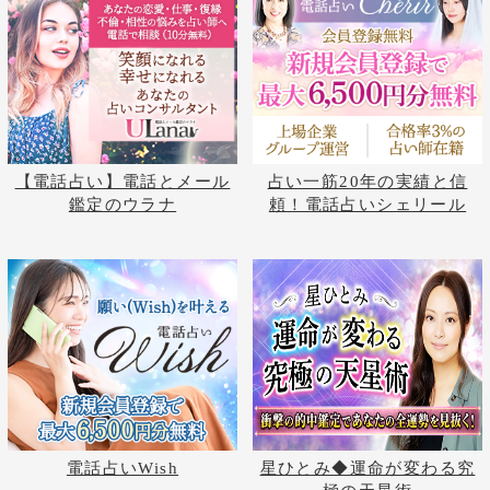
占いの泉では、TVで話題の有名占い師、流行
の電話占い師の中から当たると評判の占い師を
ピックアップして紹介しております。単純なプ
ロフィール紹介だけではなく、有名占い師や電
話占い師の占いを記事形式で無料公開しており
ます。
占いの泉トップへ
占いの泉TOP
サイトマップ
お問い合わせ
運営会社
プライバシーポリシ
利用規約
よくある質問
©株式会社コンコース