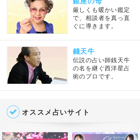
極の天星術
風水の大御所Dr.コパがあな
テレビで話題の紫月香帆が
たの開運をお手伝い！
あなたの風水を徹底鑑定！
占いの泉とは？