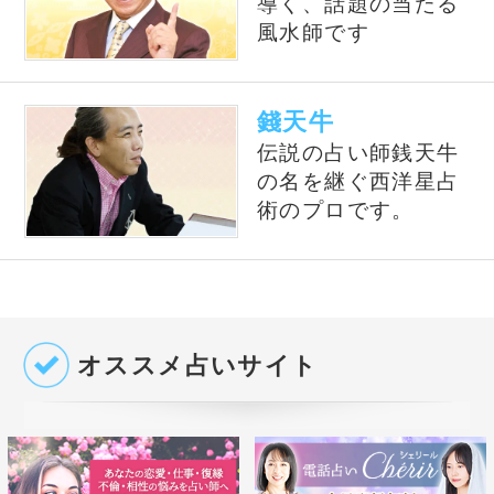
ピックアップして紹介しております。単純なプ
ロフィール紹介だけではなく、有名占い師や電
話占い師の占いを記事形式で無料公開しており
ます。
公式SNS
@izumiuranai
占いの泉トップへ
占いの泉TOP
サイトマップ
お問い合わせ
運営会社
プライバシーポリシ
利用規約
よくある質問