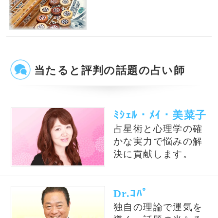
風水の大御所Dr.コパがあな
テレビで話題の紫月香帆が
たの開運をお手伝い！
あなたの風水を徹底鑑定！
占いの泉とは？
占いの泉では、TVで話題の有名占い師、流行
の電話占い師の中から当たると評判の占い師を