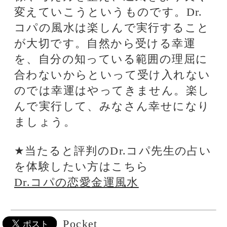
電話とメール鑑定のウラナ
Dr.コパの開運縁起～心の友は
自分しだい～
Dr.コパの恋愛風水～男が求め
る女とは…～
Dr.コパの風水辞典～その3～
Dr.コパのギャンブル風水
当たると評判の話題の占い師
Pocket