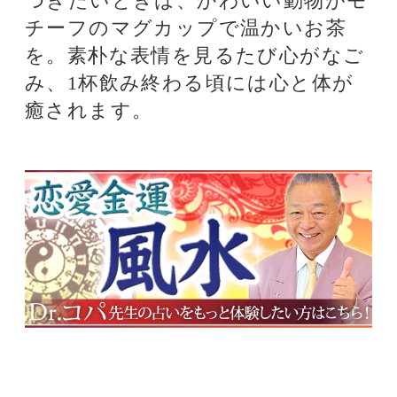
築学科卒。建築家として設計事務所
を主宰するかたわら、風水の家相･
方位･インテリア学の第一人者とし
て、「風水地理の理論」を展開。“D
r.コパ“の愛称で、雑誌･テレビなど
マスコミでも活躍中。Dr.コパの風
水とは、周囲の環境によって運を開
花させようという環境開運学のこ
と。身のまわりのすべての環境、つ
まり住まいはもちろん、洋や食べ
物、遊びやギャンブル、また人間関
係や考え方を整え、運気をより良く
変えていこうというものです。Dr.
コパの風水は楽しんで実行すること
が大切です。自然から受ける幸運
を、自分の知っている範囲の理屈に
合わないからといって受け入れない
のでは幸運はやってきません。楽し
んで実行して、みなさん幸せになり
ましょう。