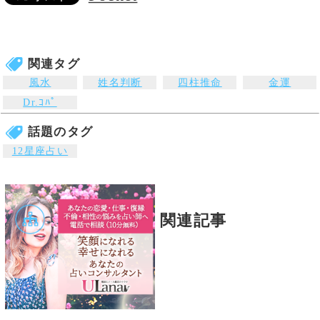
ﾐｼｪﾙ・ﾒｲ・美菜子
占星術と心理学の確
かな実力で悩みの解
決に貢献します。
Dr.ｺﾊﾟ
独自の理論で運気を
導く、話題の当たる
風水師です
錢天牛
伝説の占い師銭天牛
の名を継ぐ西洋星占
術のプロです。
オススメ占いサイト