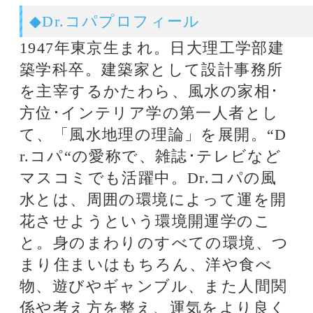
★当たると評判のDr.コパ先生の占い
を体験したい方はこちら
Dr.コパの恋愛金運風水
関連タグ
風水
姓名判断
四柱推命
金運
Dr.ｺﾊﾟ
話題のタグ
12星座占い
関連記事