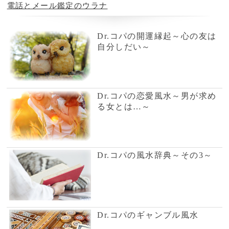
【電話占い】電話とメール
占い一筋20年の実績と信
鑑定のウラナ
頼！電話占いシェリール
電話占いWish
星ひとみ◆運命が変わる究
極の天星術