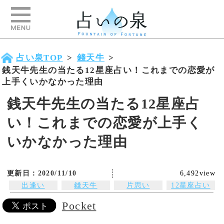
占い泉TOP
>
錢天牛
>
銭天牛先生の当たる12星座占い！これまでの恋愛が
上手くいかなかった理由
銭天牛先生の当たる12星座占
い！これまでの恋愛が上手く
いかなかった理由
更新日：2020/11/10
6,492view
出逢い
錢天牛
片思い
12星座占い
西洋占星術に精通する錢天牛先生が
星座別の悩みに合わせて“これまで
Pocket
の恋愛が上手くいかなかった理