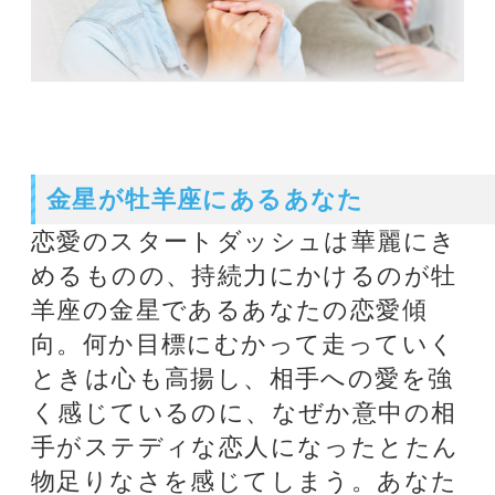
く感じているのに、なぜか意中の相
手がステディな恋人になったとたん
物足りなさを感じてしまう。あなた
の恋愛がこれまで上手くいかなかっ
た理由はそのあたりに起因している
ようだ。恋愛には様々なステップと
ステージがあって、それは例えるな
ら季節の四季のようなもの。新芽が
めぶく春もあれば、厳しい寒さが訪
れる冬もある。その時期によって、
それぞれの味わいや醍醐味があるん
だ。あなたはきっと春をもっとも楽
しみ、夏の終わりには恋人を置いて
一人旅にでるような恋愛をしてきた
のではないだろうか？次の新たな恋
があなたに訪れたら、恋愛のすべて
の季節を味わいつくす気持ちで臨ん
でほしい。
金星が牡牛座にあるあなた