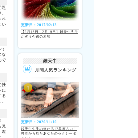
問題
り。
られ
てい
更新日：2017/02/13
【2月13日～2月19日】錢天牛先生
が占う今週の運勢
やす
にな
ので
錢天牛
月間人気ランキング
で挫
うに
する
ん。
ま
更新日：2020/11/10
も見
銭天牛先生の当たる12星座占い！
、趣
異性から見たあなたのセクシーポ
と