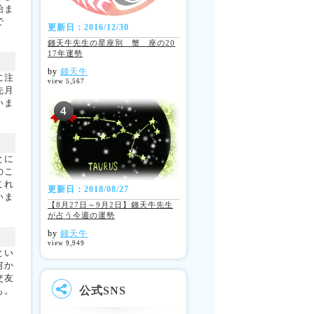
始ま
で
更新日：2016/12/30
錢天牛先生の星座別 蟹 座の20
17年運勢
by
錢天牛
に注
view 5,567
先月
いま
とに
のこ
これ
更新日：2018/08/27
いま
【8月27日～9月2日】錢天牛先生
が占う今週の運勢
by
錢天牛
view 9,949
とい
何か
交友
公式SNS
も。