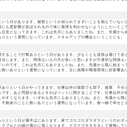
という日があります。秘密というか知られてまずいことを抱えていない
康にも悪影響が及ぼされるので体に無理を利かせないようにしたいとこ
も注意となってきます。これは先月にもありましたね。また、先週から
ありという運勢になっています。スキルアップの機会ということにも。
関することで打撃ありという日があります。少なくとも貸借は避けて吉
該当します。また、関係ない人の方が多いと思いますが不適切な関係も
すいのです。これは先月にもありましたね。また、先週から既に始まっ
に救いありという運勢になっています。主に就職や職場環境に好影響あ
撃ありという日がやってきます。仕事以外の場面でも部下、後輩、子分
ろです。あと問題があるとすればペットに関することです。仕事以外の
しやすくなります。いずれも先月にもありましたね。また、先週から既
、不動産のことに救いありという運勢になっています。食べ物で幸せと
ありという日が週半ばにあります。家でゴロゴロダラダラというのがダ
トラブルとの縁が俄かに強くなります。グズグズモタモタして後悔して