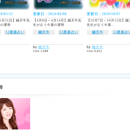
/05/25
更新日：2024/04/08
更新日：2019/10/07
～5月31日】錢天牛先
【4月8日～4月14日】錢天牛先
【10月7日～10月13日】
週の運勢
生が占う今週の運勢
先生が占う今週...
12星座占い
錢天牛
12星座占い
錢天牛
12星座占
by
錢天牛
by
錢天牛
view 2,688
view 8,652
師