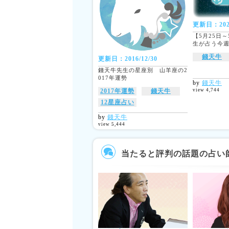
更新日：2020
【5月25日
生が占う今
錢天牛
更新日：2016/12/30
錢天牛先生の星座別 山羊座の2
017年運勢
by
錢天牛
2017年運勢
錢天牛
view 4,744
12星座占い
by
錢天牛
view 5,444
当たると評判の話題の占い