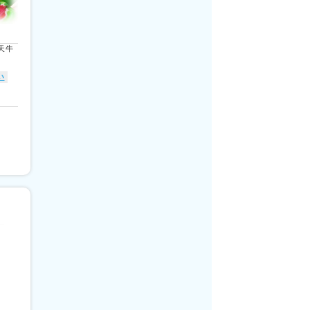
錢天牛
い