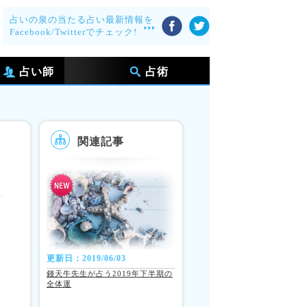
占いの泉の当たる占い最新情報を
Facebook/Twitterでチェック!
占い師
占術
関連記事
更新日：2019/06/03
錢天牛先生が占う2019年下半期の
全体運