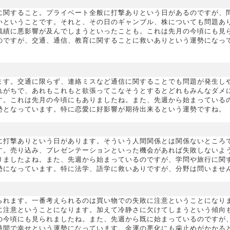
に関すること。プライベート全般に打撃ありという日があるのですが、
いということです。それと、その日のギャンブル、株についても問題あ
戦績に悪影響が及んでしまうといったことも。これは先月の今頃にも見
のですが、交通、通信、教育に関することに救いありという運勢になっ
ます。交通に限らず、連絡ミスなど通信に関することでも問題が発生し
れがちで、あれもこれもと欲張ってこなそうとするとどれもみんなダメ
す。これは先月の今頃にもありましたね。また、先週から始まっている
勢となっています。特に恋愛に好影響が期待出来るという運勢ですね。
に打撃ありという日があります。そういう人間関係とは関係ないところ
す。売り込み、プレゼンテーションといった機会があれば失敗しないよ
りましたよね。また、先週から始まっているのですが、学問や旅行に関
勢になっています。特に法学、語学に救いありですが、分野は問いませ
られます。一番考えられるのは買い物での失敗に注意ということになり
に注意ということになります。加えて冷静さに欠けてしまうという傾向
の今頃にも見られましたね。また、先週から既に始まっているのですが
時間で幸せという運勢になっています。金運の悪化にも歯止めがかかる