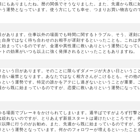
頃にもありましたね。暦の関係でそうなりました。また、先週から既に
いう運勢となっています。使う方にしても幸せ、つまりお買い物吉なの
日があります。仕事以外の場面でも時間に関するトラブル、そう、遅刻
た自身ではなく待ち合わせのお相手が遅刻するといったことも。これは
に始まっているのですが、金運や異性運に救いありという運勢になって
ントの効果がいつも以上に強く発揮されるといったこともありますね。
りという日があります。そのことに限らずダメージが大きい日というこ
け合い厳禁となります。あなたではなく相方さんがこけるとも。その他
うという運勢です。特定の誰かをアテにし過ぎないということが重要。
週から既に始まっているのですが、恋愛に救いありという運勢になって
ゆる場面でブレーキをかけられてしまいます。週半ばですがよろず打撃
は絞れないのですが、とりあえず新規スタートは避けたいところです。
末以降に行うのがお勧め。また、先週から既に始まっているのですが、
りという運勢となっています。何かのフォロワーが増えるといったこと