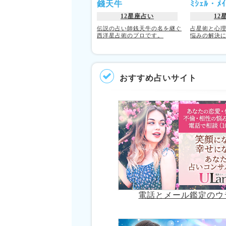
錢天牛
ﾐｼｪﾙ・
12星座占い
12
伝説の占い師銭天牛の名を継ぐ
占星術と心
西洋星占術のプロです。
悩みの解決
おすすめ占いサイト
電話とメール鑑定のウ