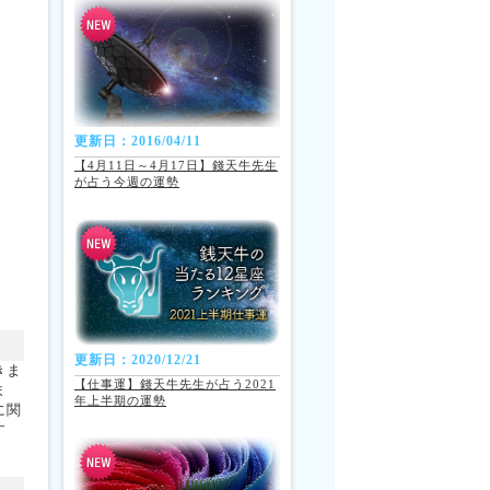
更新日：2016/04/11
【4月11日～4月17日】錢天牛先生
が占う今週の運勢
更新日：2020/12/21
きま
【仕事運】錢天牛先生が占う2021
ま
年上半期の運勢
に関
す