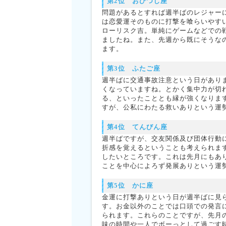
第2位 おひつじ座
問題があるとすれば週半ばのレジャー
は恋愛運そのものに打撃を喰らいやす
ローリスク吉。単純にゲームなどでの
ましたね。また、先週から既にそうな
ます。
第3位 ふたご座
週半ばに交通事故注意という日があり
くなっていますね。とかく集中力が切
る、といったこととも縁が強くなりま
すが、公私にわたる救いありという運
第4位 てんびん座
週半ばですが、交友関係及び団体行動
折感を覚えるということも考えられま
したいところです。これは先月にもあ
ことを中心によろず発展ありという運
第5位 かに座
金運に打撃ありという日が週半ばに見
す。お金以外のことでは口頭での発言
られます。これらのことですが、先月
味の時間や一人でボーっとして過ごす