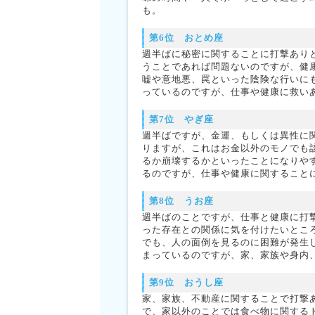
も。
第6位 おとめ座
週半ばに秘密に関することに打撃あり
うことであれば問題ないのですが、健
嘘や意地悪、罠といった陰険な行いに
っているのですが、仕事や健康に救い
第7位 やぎ座
週半ばですが、金運、もしくは異性に
りますが、これはお金以外のモノでも
るか崩壊するかといったことになりや
るのですが、仕事や健康に関すること
第8位 うお座
週半ばのことですが、仕事と健康に打
った存在との関係に気を付けたいとこ
でも、人の面倒を見るのに困難が発生
まっているのですが、家、家族や身内
第9位 おうし座
家、家族、不動産に関することで打撃
で、家以外のことでは食べ物に関する