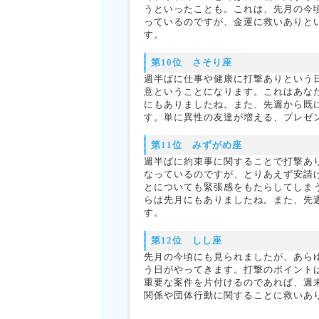
うといったことも。これは、先月の今
っているのですが、金運に救いありと
す。
第10位 さそり座
週半ばに仕事や健康に打撃ありという
意ということになります。これはあな
にもありましたね。また、先週から既
す。単に異性の友達が増える、プレゼ
第11位 みずがめ座
週半ばに約束事に関することで打撃あ
なっているのですが、とりあえず安請
とについても緊張感をもたらしてしま
らは先月にもありましたね。また、先
す。
第12位 しし座
先月の今頃にも見られましたが、あら
う日がやってきます。打撃のポイント
重要な案件を片付けるのであれば、週
関係や団体行動に関することに救いあ