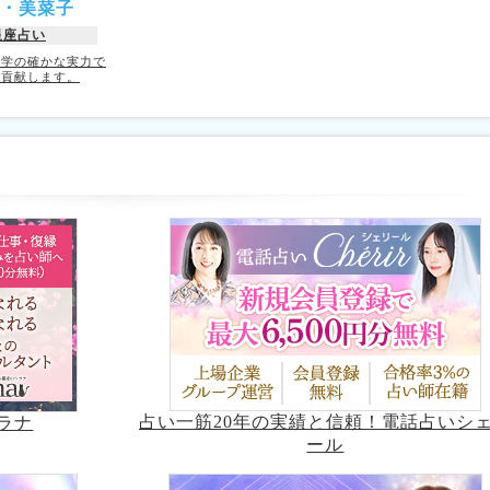
ﾒｲ・美菜子
星座占い
理学の確かな実力で
に貢献します。
占い一筋20年の実績と信頼！電話占いシ
ラナ
ール