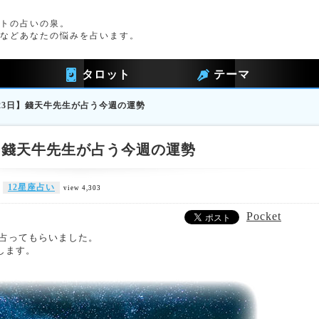
トの占いの泉。
などあなたの悩みを占います。
タロット
テーマ
月23日】錢天牛先生が占う今週の運勢
日】錢天牛先生が占う今週の運勢
12星座占い
view 4,303
Pocket
を占ってもらいました。
します。