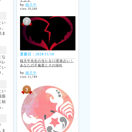
イント
by
錢天牛
view 29,580
とい
ろ。
始ま
更新日：2020/11/10
とな
銭天牛先生の当たる12星座占い！
バレ
あなたの不倫度とその傾向
てい
り。
by
錢天牛
view 11,789
とい
場面
に始
も。
メ
しま