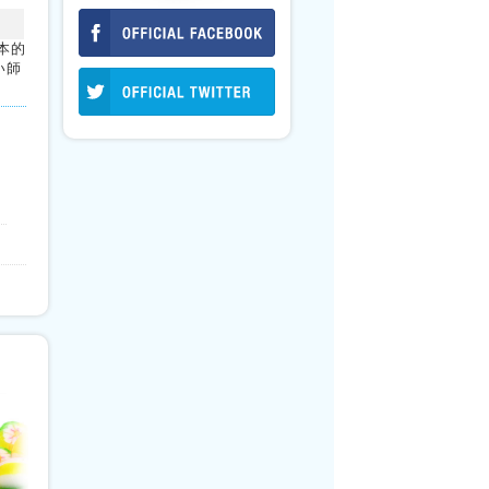
本的
い師