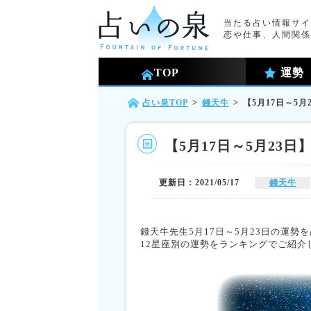
当たる占い情報サイ
恋や仕事、人間関係
TOP
運勢
占い泉TOP
>
錢天牛
>
【5月17日～5
【5月17日～5月23
更新日：2021/05/17
錢天牛
錢天牛先生5月17日～5月23日の運勢
12星座別の運勢をランキングでご紹介