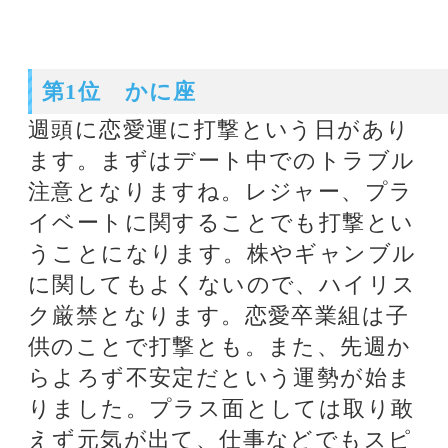
らよろず不安定だという運勢が始ま
りました。プラス面としては取り敢
えず元気が出て、仕事などでもスピ
ードが付くようになります。マイナ
ス面はよろず失敗注意ですね。
第2位 うお座
週頭に学問と旅行に打撃ありという
日があります。出先での事故やトラ
ブルに注意ということになるのです
が、まれに法律問題でてんやわんや
させられるといったこともありま
す。しかし、その他全体的にはダメ
ージとして大きくありません。ま
た、恋愛運を始めとするプライベー
トに関する運勢が先週から不安定に
なりました。株やギャンブル、スー
パーブランドなど高級品購入に関し
てもですね。ただ、それら以外のこ
とについては好影響あり。