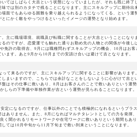
ついてはしばらく大吉という状態になっていましたが、それも既に終了
意味では別のカタチで残ることになります。主にスキルアップに期待出
の場面でもあらゆる困難を乗り越えられるようになってくる、という運
がとにかく敵をやっつけるといったイメージの運勢となり始めます。
す。主に職場環境、就職及び転職に関することが大吉ということになり
なるのですが、恋愛運でも触れた通りお勤め先の人物との関係が今後し
や免許の取得吉、9月には職種問わずスキルアップの機会、10月はお客
います。あと9月から10月までの安請け合いは避けて吉となります。
になって来るのですが、主にスキルアップに関することに影響があります
てしまいますので、こちらでは余計なことをしないように心がけて吉と
序盤はその仕事に救いあり、8月はお客さんのことで救いありという運
何かしらの下準備や単独作業が吉という運勢が見られることになります。
不安定になるのですが、仕事以外のことでも積極的になれるというプラ
要はありません。また、8月になればマルチタレントとしての力を発揮
今良く聞かれるリモートワークや在宅ワークに救いありという期間もあ
しては10月中旬から11月下旬まで救い到来ということになります。