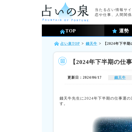
当たる占い情報サイ
恋や仕事、人間関係
TOP
運勢
占い泉TOP
>
錢天牛
>
【2024年下半
【2024年下半期の
更新日：2024/06/17
錢天牛
錢天牛先生に2024年下半期の仕事運
す。