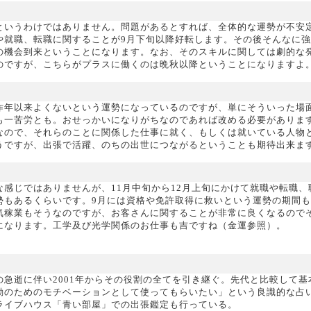
というわけではありません。問題があるとすれば、全体的な運勢が不安
や就職、転職に関することが9月下旬以降好転します。その後そんなに
の機会到来ということになります。なお、そのスキルに関しては劇的な
のですが、こちらがプラスに働くのは晩秋以降ということになりますよ
昨年以来よくないという運勢になっているのですが、単にそういった場
も一苦労とも。おせっかいになりがちなのであれば改める必要がありま
なので、それらのことに関係した仕事に就く、もしくは就いている人物
うですが、出張で活躍、のちの出世につながるということも期待出来ま
感じではありませんが、11月中旬から12月上旬にかけて就職や転職、
勢もあるくらいです。9月には資格や免許取得に救いという運勢の期間
気稼業もそうなのですが、お客さんに関することが非常に良くなるので
になります。工学及び光学関係のお仕事も吉ですね（金運参照）。
急逝に伴い2001年からその役割の全てを引き継ぐ。先代と比較して基
動のためのモチベーションとして使ってもらいたい」という良識的な占
ライブハウス「青い部屋」での出張鑑定も行っている。