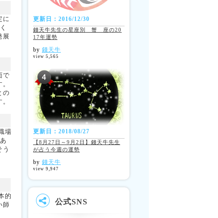
定に
更新日：2016/12/30
強く
錢天牛先生の星座別 蟹 座の20
発展
17年運勢
。
by
錢天牛
view 5,565
面で
す。
との
す。
職場
更新日：2018/08/27
もあ
【8月27日～9月2日】錢天牛先生
そう
が占う今週の運勢
by
錢天牛
view 9,947
本的
公式SNS
い師