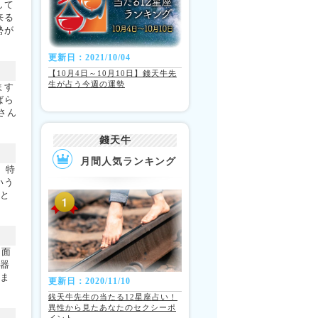
して
来る
勢が
更新日：2021/10/04
【10月4日～10月10日】錢天牛先
生が占う今週の運勢
ます
ばら
さん
錢天牛
月間人気ランキング
。特
いう
勢と
ス面
、器
りま
更新日：2020/11/10
銭天牛先生の当たる12星座占い！
異性から見たあなたのセクシーポ