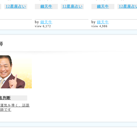
12星座占い
錢天牛
12星座占い
錢天牛
12星座占
by
錢天牛
by
錢天牛
view 6,172
view 4,986
師
名判断
で運気を導く、話題
水師です