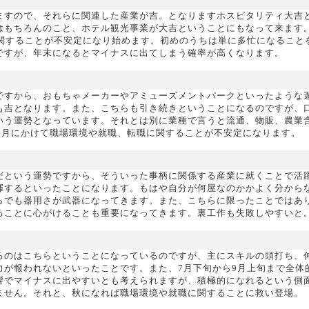
ますので、それらに関連した産業が吉。となりますホスピタリティ大吉
はもちろんのこと、ホテル観光事業が大吉ということにもなって来ます
に関することが不安定になり始めます。初めのうちは単に多忙になること
ですが、年末になるとマイナスに出てしまう確率が高くなります。
ですから、おもちゃメーカーやアミューズメントパークといったような
も吉となります。また、こちらも引き続きということになるのですが、
いう運勢となっています。それとは別に業種で言うと流通、物販、農業
0月にかけて職場環境や就職、転職に関することが不安定になります。
だという運勢ですから、そういった事柄に関係する産業に就くことで活
揮するといったことになります。もはや自分が何屋なのかかよく分から
らでも器用さが武器になってきます。また、こちらに限ったことではあ
ることに心がけることも重要になってきます。裏工作も失敗しやすいと
るのはこちらということになっているのですが、主にスキルの頭打ち、
力が報われないといったことです。また、7月下旬から9月上旬まで全体
響でマイナスに出やすいとも考えられますが、積極的になれるという側
ません。それと、秋になれば職場環境や就職に関することに救い登場。