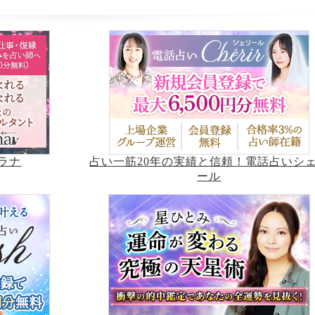
占い一筋20年の実績と信頼！電話占いシ
ラナ
ール