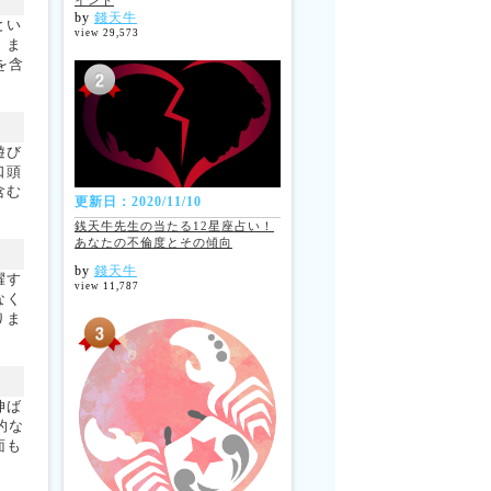
イント
by
錢天牛
とい
view 29,573
。ま
を含
遊び
口頭
含む
更新日：2020/11/10
銭天牛先生の当たる12星座占い！
あなたの不倫度とその傾向
by
錢天牛
躍す
view 11,787
なく
りま
。
伸ば
的な
面も