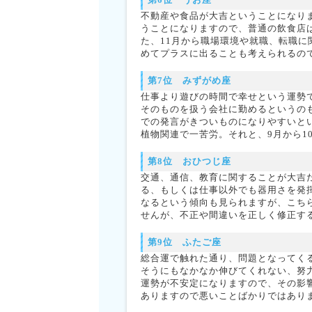
不動産や食品が大吉ということになり
うことになりますので、普通の飲食店
た、11月から職場環境や就職、転職
めてプラスに出ることも考えられるの
第7位 みずがめ座
仕事より遊びの時間で幸せという運勢
そのものを扱う会社に勤めるというの
での発言がきついものになりやすいと
植物関連で一苦労。それと、9月から1
第8位 おひつじ座
交通、通信、教育に関することが大吉
る、もしくは仕事以外でも器用さを発
なるという傾向も見られますが、こち
せんが、不正や間違いを正しく修正す
第9位 ふたご座
総合運で触れた通り、問題となってく
そうにもなかなか伸びてくれない、努
運勢が不安定になりますので、その影
ありますので悪いことばかりではあり