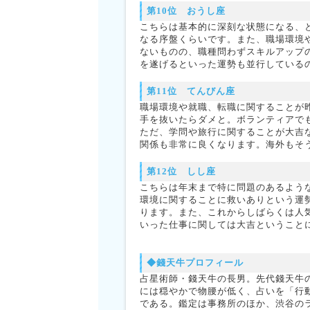
第10位 おうし座
こちらは基本的に深刻な状態になる、
なる序盤くらいです。また、職場環境
ないものの、職種問わずスキルアップ
を遂げるといった運勢も並行している
第11位 てんびん座
職場環境や就職、転職に関することが
手を抜いたらダメと。ボランティアで
ただ、学問や旅行に関することが大吉
関係も非常に良くなります。海外もそ
第12位 しし座
こちらは年末まで特に問題のあるような
環境に関することに救いありという運
ります。また、これからしばらくは人
いった仕事に関しては大吉ということ
◆錢天牛プロフィール
占星術師・錢天牛の長男。先代錢天牛の
には穏やかで物腰が低く、占いを「行
である。鑑定は事務所のほか、渋谷の