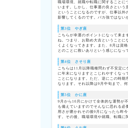
職場環境、就職や転職に関することに
います。しかし、仕事運の良さという
ということになるのですが、仕事以外
影響してくるのです。バカ強ではない
第3位 やぎ座
こちらが幸運のポイントになって来ま
ね。つまり、お勤め大吉ということに
くよくなってきます。また、8月は資格
とのことに救いありという感じになって
第4位 さそり座
こちらは11月以降職種問わず不安定
に年末になりますとこじれやすくなっ
ことになります。ただ、逆にこの時期
なります。それ以降は9月中旬まで、
第5位 かに座
9月から10月にかけて全体的な運勢が
も備えていますのでそんなに恐れる必
用さが磨かれその後9月になったら昨
す。その後、職場環境や就職、転職に関
第6位 うお座