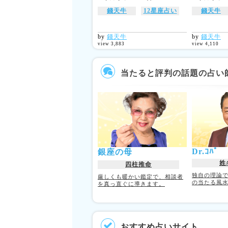
錢天牛
12星座占い
錢天牛
by
錢天牛
by
錢天牛
view 3,883
view 4,110
当たると評判の話題の占い
Dr.ｺﾊﾟ
銀座の母
姓
四柱推命
独自の理論
厳しくも暖かい鑑定で、相談者
の当たる風
を真っ直ぐに導きます。
おすすめ占いサイト