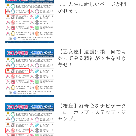
やってみる精神がツキを引き
寄せ！
【蟹座】好奇心をナビゲータ
ーに、ホップ・ステップ・ジ
ャンプ。
【蠍座】脱皮運。人生を一変
させ、新しい道に踏み出すチ
ャンス。
【獅子座】心穏やかに過ごせ
る１年。秋は社交が盛り上が
り！