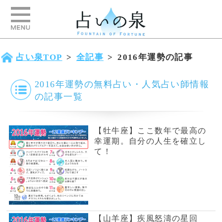
占い泉TOP
>
全記事
>
2016年運勢の記事
2016年運勢の無料占い・人気占い師情報
の記事一覧
【牡牛座】ここ数年で最高の
幸運期。自分の人生を確立し
て！
【山羊座】疾風怒濤の星回
り。人生に新しいページが開
かれそう。
【乙女座】遠慮は損。何でも