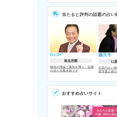
当たると評判の話題の占い
Dr.ｺﾊﾟ
錢天牛
姓名判断
12
独自の理論で運気を導く、話題
伝説の占い
の当たる風水師です
西洋星占術
おすすめ占いサイト