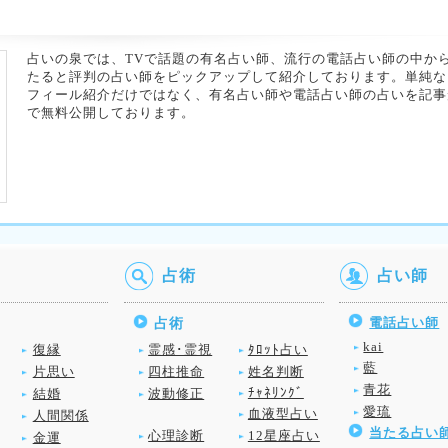
占いの泉では、TVで話題の有名占い師、流行の電話占い師の中か
たると評判の占い師をピックアップして紹介しております。単純な
フィール紹介だけではなく、有名占い師や電話占い師の占いを記事
で無料公開しております。
占術
占い師
電話占い師
占術
kai
復縁
霊感･霊視
ﾀﾛｯﾄ占い
藍
片思い
四柱推命
姓名判断
青花
ﾁｬﾈﾘﾝｸﾞ
結婚
波動修正
愛琉
血液型占い
人間関係
当たる占い
心理診断
12星座占い
金運