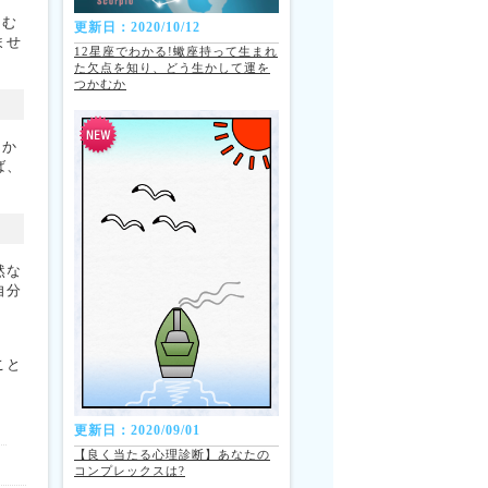
、む
更新日：2020/10/12
ませ
12星座でわかる!蠍座持って生まれ
た欠点を知り、どう生かして運を
つかむか
とか
ば、
然な
自分
こと
更新日：2020/09/01
【良く当たる心理診断】あなたの
コンプレックスは?