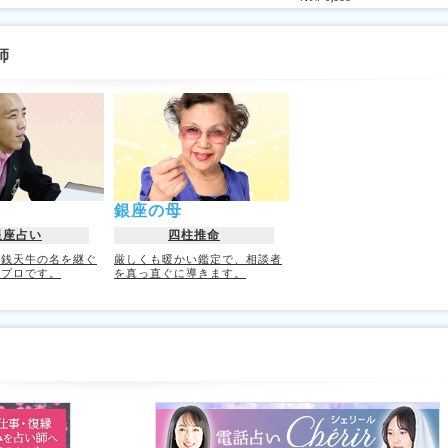
師
銀座の母
星座占い
四柱推命
師銭天牛の名を継ぐ
厳しくも暖かい鑑定で、相談者
のプロです。
を真っ直ぐに導きます。