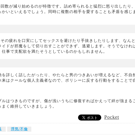
の回数が減り始めるのが特徴です。詰め寄られると猛烈に怒り出したり
っかいといえるでしょう。同時に複数の相手を愛することも矛盾を感じ
。
、その疲れを口実にしてセックスを避けたり手抜きしたりします、なん
ライドが邪魔をして切り出すことができず、逃避します。そうでなけれ
、仕事で支配欲を満たそうとしているのかもしれません。
行動を詳しく話したがったり、やたらと男のつきあいが増えるなど、不自
本来はクールな個人主義者なので、ポリシーに反する行動をすることで
ブルはつきものですが、傷が浅いうちに修復すればかえって絆が強まる
うまく維持していきましょう。
Pocket
係
浮気/不倫