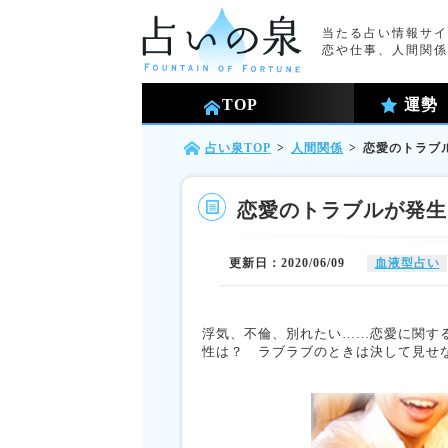
当たる占い情報サイ
恋や仕事、人間関係
TOP
運勢
占い泉TOP
>
人間関係
>
恋愛のトラブ
恋愛のトラブルが発生
更新日：2020/06/09
血液型占い
浮気、不倫、別れたい……恋愛に関す
性は？ ラブラブのときは決して見せ