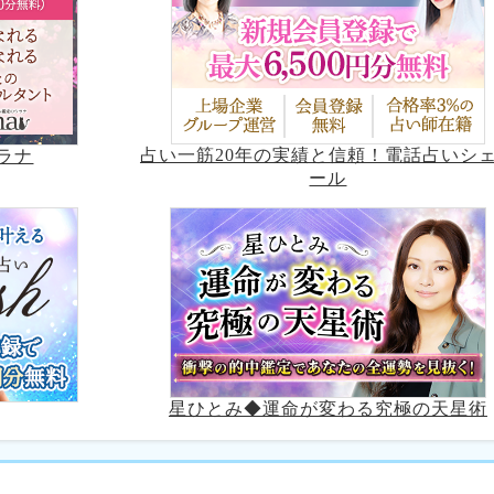
占い一筋20年の実績と信頼！電話占いシ
ラナ
ール
星ひとみ◆運命が変わる究極の天星術