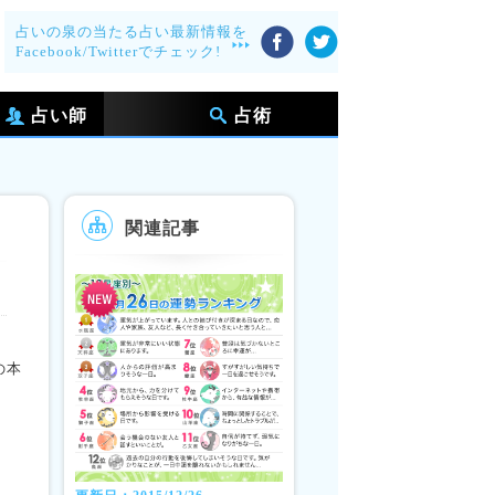
占いの泉の当たる占い最新情報を
Facebook/Twitterでチェック!
占い師
占術
関連記事
の本