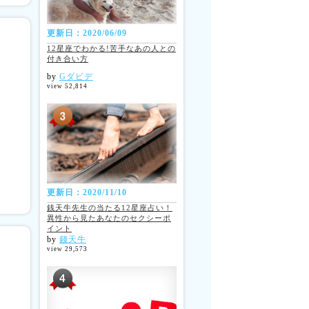
更新日：2020/06/09
12星座でわかる!苦手なあの人との
付き合い方
by
Gダビデ
view 52,814
更新日：2020/11/10
銭天牛先生の当たる12星座占い！
異性から見たあなたのセクシーポ
イント
by
錢天牛
view 29,573