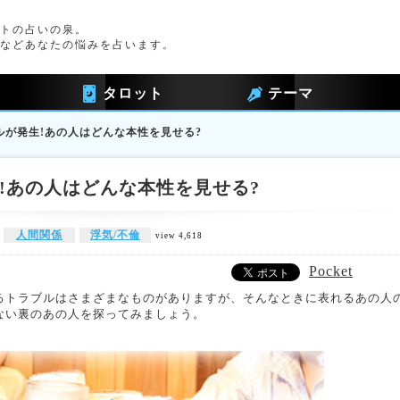
トの占いの泉。
などあなたの悩みを占います。
タロット
テーマ
ルが発生!あの人はどんな本性を見せる?
!あの人はどんな本性を見せる?
人間関係
浮気/不倫
view 4,618
Pocket
るトラブルはさまざまなものがありますが、そんなときに表れるあの人
ない裏のあの人を探ってみましょう。