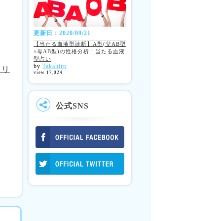
更新日：2020/09/21
【当たる血液型診断】A型(父AB型
×母AB型)の性格分析！当たる血液
型占い
by
Takahiro
ェリ
view 17,024
公式SNS