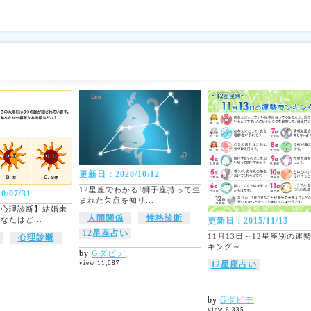
更新日：2020/10/12
12星座でわかる!獅子座持って生
/07/31
まれた欠点を知り...
る心理診断】結婚未
人間関係
性格診断
なたはど...
更新日：2015/11/13
12星座占い
11月13日～12星座別の運
心理診断
キング～
by
Gダビデ
12星座占い
view 11,087
by
Gダビデ
view 6,335