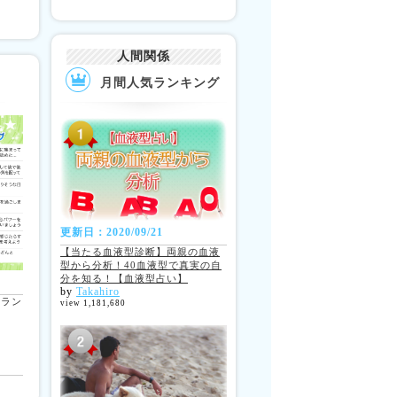
人間関係
月間人気ランキング
更新日：2020/09/21
【当たる血液型診断】両親の血液
型から分析！40血液型で真実の自
分を知る！【血液型占い】
by
Takahiro
勢ラン
view 1,181,680