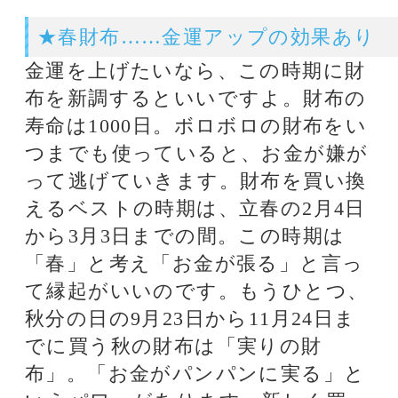
◆Dr.コパプロフィール
1947年東京生まれ。日大理工学部建
築学科卒。建築家として設計事務所
を主宰するかたわら、風水の家相･
方位･インテリア学の第一人者とし
て、「風水地理の理論」を展開。“D
r.コパ“の愛称で、雑誌･テレビなど
マスコミでも活躍中。Dr.コパの風
水とは、周囲の環境によって運を開
花させようという環境開運学のこ
と。身のまわりのすべての環境、つ
まり住まいはもちろん、洋や食べ
物、遊びやギャンブル、また人間関