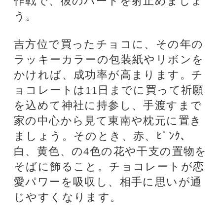
「春」と考え「お金が張る」と言っ
て縁起がいいのです。もうひとつ、
秋分の日の9月23日から11月24日ま
でに買う秋の財布は「実りの財
布」。「お金がパンパンに実る」と
いうパワーがあります。新しく買っ
た財布の中には、「縁起物」を入れ
ておくといいですね。財布の中に
1・5がらみのお金を入れておくのも
忘れずに。これらの数字は縁起のい
い数字で、「お金を引き寄せる」と
言われています。財布の色は、その
年のラッキーカラーがおすすめ、輝
きのある素材、ゴールドの金具つき
のもの。八角形、馬蹄形、フルーツ
にちなんだものもいいですね。