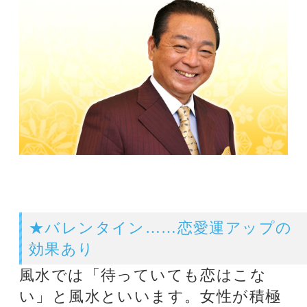
効果あり
風水では「待っていても恋はこな
い」と風水といいます。女性が積極
的になるからこそ、恋愛は成立する
のです。男って意外と不器用なんで
すよ。2月の開運テーマは「チャレ
ンジ」ですから、好きな人がいるな
ら、女性のほうから仕かけてみては
いかがでしょう。恋のきっかけは、
視線を合わせることから始めましょ
う。気になる男性が自分のほうを振
り向く瞬間、タイミング良く目を合
わせるのです。目が合った瞬間、に
っこりほほえむこと。何度か繰り返
すうち、相手が「おっ?」と思うは
ずです。14日のバレンタインデー
は、風水を取り入れたチョコレート
作戦で、彼のハートを射止めましょ
う。