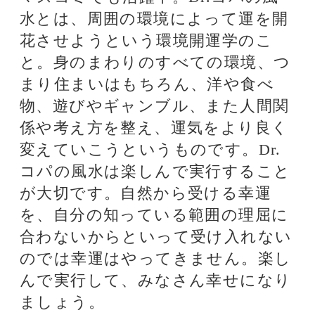
Dr.コパの相性風水
当たると評判の話題の占い師
銀座の母
厳しくも暖かい鑑定
で、相談者を真っ直
ぐに導きます。
紫月香帆
独自に研究を重ねた
風水で、相談者を開
運へと導きます