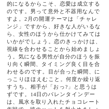
吉方位で買ったチョコに、その年の
ラッキーカラーの包装紙やリボンを
かければ、成功率が高まります。チ
ョコレートは11日までに買って祈願
を込めて神社に持参し、手渡すまで
家の中心から見て東南や枕元に置き
ましょう。そのとき、赤、ﾋﾟﾝｸ、
白、黄色、の4色の花や干支の置物を
そばに飾ること。チョコレートが恋
愛パワーを吸収し、相手に思いが通
じやすくなります。
★春財布……金運アップの効果あり
金運を上げたいなら、この時期に財
布を新調するといいですよ。財布の
寿命は1000日。ボロボロの財布をい
つまでも使っていると、お金が嫌が
って逃げていきます。財布を買い換
えるベストの時期は、立春の2月4日
から3月3日までの間。この時期は