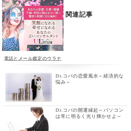
電話占いWish
星ひとみ◆運命が変わる究
極の天星術
風水の大御所Dr.コパがあな
テレビで話題の紫月香帆が
たの開運をお手伝い！
あなたの風水を徹底鑑定！
占いの泉とは？