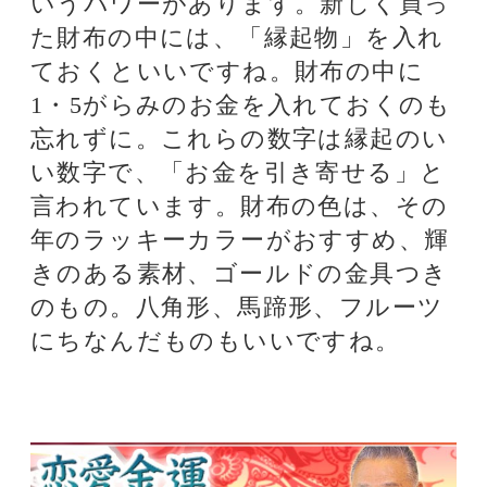
係や考え方を整え、運気をより良く
変えていこうというものです。Dr.
コパの風水は楽しんで実行すること
が大切です。自然から受ける幸運
を、自分の知っている範囲の理屈に
合わないからといって受け入れない
のでは幸運はやってきません。楽し
んで実行して、みなさん幸せになり
ましょう。
★当たると評判のDr.コパ先生の占い
を体験したい方はこちら
Dr.コパの恋愛金運風水
関連タグ
風水
姓名判断
四柱推命
金運
Dr.ｺﾊﾟ