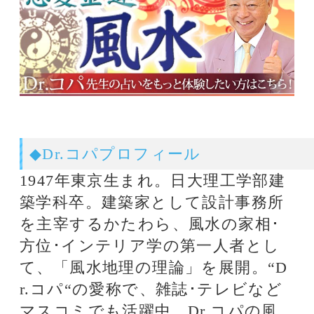
話題のタグ
12星座占い
関連記事
電話とメール鑑定のウラナ
Dr.コパの恋愛風水～経済的な
悩み～
Dr.コパの開運縁起～パソコン
は常に明るく光り輝かせよ～
Dr.コパのためになる～お掃除
風水～