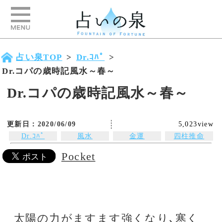
占い泉TOP
>
Dr.ｺﾊﾟ
>
Dr.コパの歳時記風水～春～
Dr.コパの歳時記風水～春～
更新日：2020/06/09
5,023view
Dr.ｺﾊﾟ
風水
金運
四柱推命
Pocket
太陽の力がますます強くなり､寒く
て縮こまっていた生き物がいよいよ
動き始めるのが3月。風水の第一人
者・Dr.コパによると、活動して開運
する､アクションの季節が春に当た
るとのこと。この季節には、色とり
どりの花がお店に並びますが、春の