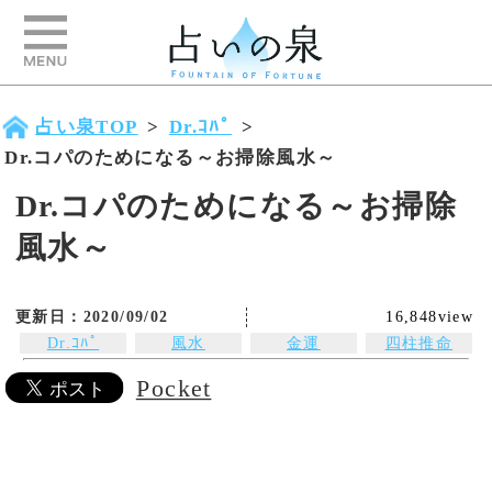
占い泉TOP
>
Dr.ｺﾊﾟ
>
Dr.コパのためになる～お掃除風水～
Dr.コパのためになる～お掃除
風水～
更新日：2020/09/02
16,848view
Dr.ｺﾊﾟ
風水
金運
四柱推命
Dr.コパのためになるお掃除風水を
Pocket
ご紹介します。