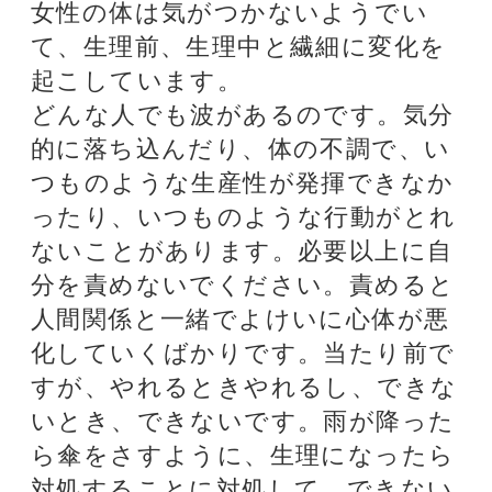
いとき、できないです。雨が降った
ら傘をさすように、生理になったら
対処することに対処して、できない
ことがある場合、影響が最小限です
むように工夫しましょう。
どうしても、がんばらないといけな
い時もありますね。その際には頑張
る、無理をすると決めて、頑張った
り無理している自覚と、終わったと
きの心体のメンテナンス＆「よくが
んばった自分。偉いぞっ」などと、
愛情をたっぷり自分に与えてあげま
しょう。
生理前の症状 ＰＭＳへの理解３
生理前になると体としては吸収が高
くなります。（なんでも体にため込
もうとする傾向になります。）
その結果、