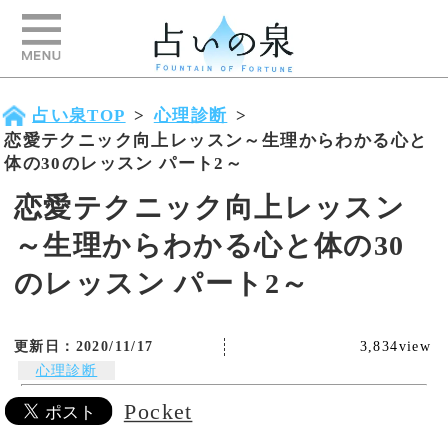
占い泉TOP
>
心理診断
>
恋愛テクニック向上レッスン～生理からわかる心と
体の30のレッスン パート2～
恋愛テクニック向上レッスン
～生理からわかる心と体の30
のレッスン パート2～
更新日：2020/11/17
3,834view
心理診断
Pocket