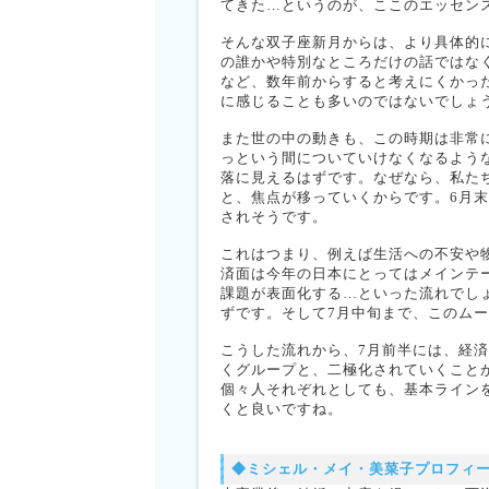
てきた…というのが、ここのエッセン
そんな双子座新月からは、より具体的
の誰かや特別なところだけの話ではな
など、数年前からすると考えにくかっ
に感じることも多いのではないでしょ
また世の中の動きも、この時期は非常
っという間についていけなくなるよう
落に見えるはずです。なぜなら、私た
と、焦点が移っていくからです。6月
されそうです。
これはつまり、例えば生活への不安や
済面は今年の日本にとってはメインテ
課題が表面化する…といった流れでし
ずです。そして7月中旬まで、このム
こうした流れから、7月前半には、経
くグループと、二極化されていくこと
個々人それぞれとしても、基本ライン
くと良いですね。
◆ミシェル・メイ・美菜子プロフィ