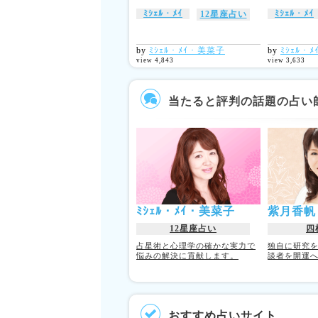
ﾐｼｪﾙ・ﾒｲ
ﾐｼｪﾙ・ﾒｲ
12星座占い
by
ﾐｼｪﾙ・ﾒｲ・美菜子
by
ﾐｼｪﾙ・
view 4,843
view 3,633
当たると評判の話題の占い
ﾐｼｪﾙ・ﾒｲ・美菜子
紫月香帆
12星座占い
四
占星術と心理学の確かな実力で
独自に研究
悩みの解決に貢献します。
談者を開運
おすすめ占いサイト