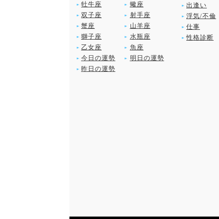
牡牛座
蠍座
出逢い
双子座
射手座
浮気/不倫
蟹座
山羊座
仕事
獅子座
水瓶座
性格診断
乙女座
魚座
今日の運勢
明日の運勢
昨日の運勢