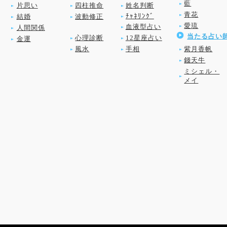
藍
片思い
四柱推命
姓名判断
青花
ﾁｬﾈﾘﾝｸﾞ
結婚
波動修正
愛琉
血液型占い
人間関係
当たる占い
心理診断
12星座占い
金運
風水
手相
紫月香帆
錢天牛
ミシェル・
メイ