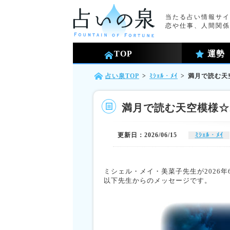
当たる占い情報サイ
恋や仕事、人間関係
TOP
運勢
占い泉TOP
>
ﾐｼｪﾙ・ﾒｲ
>
満月で読む天空
満月で読む天空模様☆2
更新日：2026/06/15
ﾐｼｪﾙ・ﾒｲ
ミシェル・メイ・美菜子先生が2026
以下先生からのメッセージです。