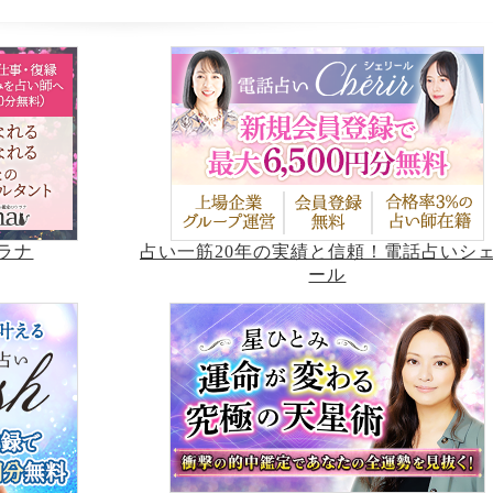
占い一筋20年の実績と信頼！電話占いシ
ラナ
ール