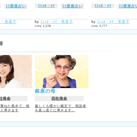
ﾐｼｪﾙ・ﾒｲ
ﾐｼｪﾙ・ﾒｲ
12星座占い
12星座占い
12星座占
ﾒｲ・美菜子
by
ﾐｼｪﾙ・ﾒｲ・美菜子
by
ﾐｼｪﾙ・ﾒｲ・美菜子
view 2,228
view 3,777
師
銀座の母
柱推命
四柱推命
を重ねた風水で、相
厳しくも暖かい鑑定で、相談者
へと導きます
を真っ直ぐに導きます。