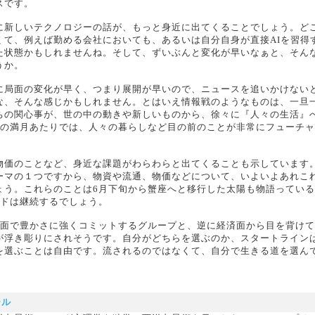
スです。
に新しいテクノロジーの話が、もっと身近に出てくることでしょう。ど
くて、例えば勤める会社においても、あるいは自分自身が直接AIを習得
た状態かもしれませんね。そして、ずいぶんと変化が早いなぁと、そん
うか。
に局面の変化が早く、つまり展開が早いので、ニュースを追いかけない
な、そんな感じかもしれません。とはいえ情報戦のようなものは、一旦
ちの関心事が、世の中の動きや新しいものから、徐々に『人々の生活』
末の満月あたりでは、人々の暮らしなど目の前のことが非常にフューチ
物価のことなど、身近な課題がわらわらと出てくることも示しています
ーマの１つですから、物資や流通、物価などについて、いよいよあれこ
ょう。これらのことは6月下旬から蟹座へと移行した太陽も物語ってい
ードは継続するでしょう。
済面で豊かさに強くコミットするグループと、逆に経済面から目を背け
が浮き彫りにされそうです。自分がどちらを選ぶのか、スタートライン
を選ぶことは自由です。流されるのではなくて、自分で生きる道を選ん
ール