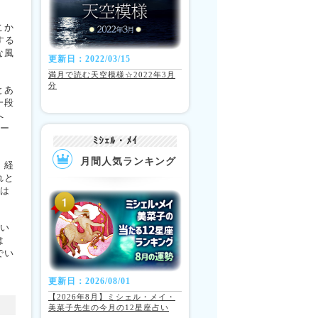
こか
する
な風
更新日：2022/03/15
満月で読む天空模様☆2022年3月
分
とあ
一段
へ
ャー
ﾐｼｪﾙ・ﾒｲ
月間人気ランキング
。経
れと
るは
てい
は
でい
更新日：2026/08/01
【2026年8月】ミシェル・メイ・
美菜子先生の今月の12星座占い