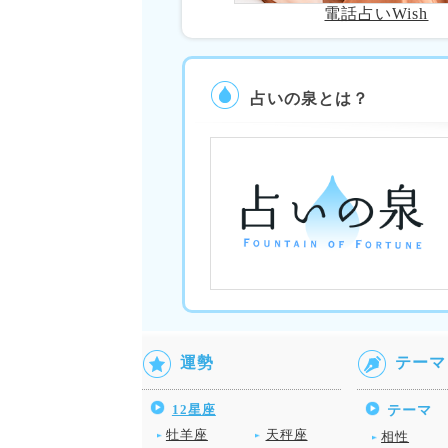
電話占いWish
占いの泉とは？
運勢
テーマ
12星座
テーマ
牡羊座
天秤座
相性