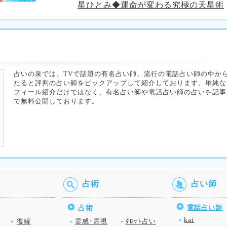
星ひとみ◆運命が変わる究極の天星術
占いの泉では、TVで話題の有名占い師、流行の電話占い師の中か
たると評判の占い師をピックアップして紹介しております。単純な
フィール紹介だけではなく、有名占い師や電話占い師の占いを記事
で無料公開しております。
占術
占い師
電話占い師
占術
kai
復縁
霊感･霊視
ﾀﾛｯﾄ占い