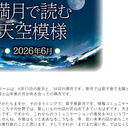
ラームは、6月15日の新月と、30日の満月です。新月では双子座で太陽
陽と山羊座の月が向き合っての満月です。
半がたちますが、そのタイミングで、双子座新月です。情報コミュニケ
ところその分野では、新しいものや話が沢山出てきているはずです。天
とです。ですから、これからのコミュニケーションの進化をAIというワ
ませんね。今後はもっとああなるこうなる…等、近い未来の話があちこ
の進行故のことと思います。そしてそれが「まだまだ遠い先」ではなく