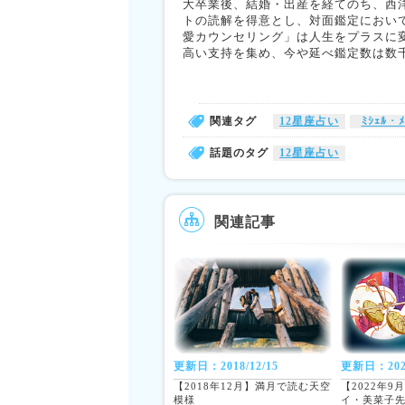
大卒業後、結婚・出産を経てのち、西
トの読解を得意とし、対面鑑定におい
愛カウンセリング」は人生をプラスに
高い支持を集め、今や延べ鑑定数は数
関連タグ
12星座占い
ﾐｼｪﾙ・ﾒ
話題のタグ
12星座占い
関連記事
更新日：2018/12/15
更新日：2022
【2018年12月】満月で読む天空
【2022年
模様
イ・美菜子先生