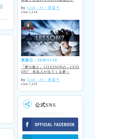
い
by
ﾐｼｪﾙ・ﾒｲ・美菜子
view 1,114
更新日：2020/11/10
『夢の教え』12LESSONの～LESS
ON7 有名人が出てくる夢～
by
ﾐｼｪﾙ・ﾒｲ・美菜子
view 7,123
公式SNS