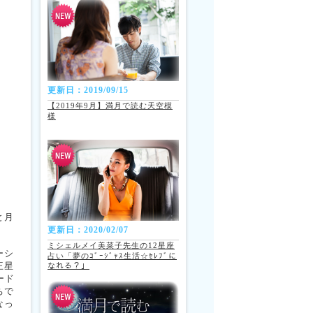
更新日：2019/09/15
【2019年9月】満月で読む天空模
様
と月
更新日：2020/02/07
ミシェルメイ美菜子先生の12星座
ーシ
占い「夢のｺﾞｰｼﾞｬｽ生活☆ｾﾚﾌﾞに
王星
なれる？」
ード
ちで
なっ