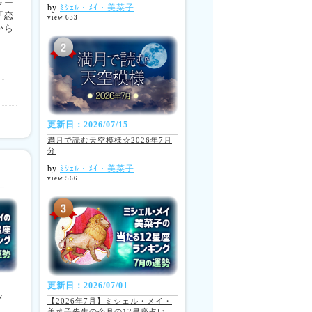
ャー
by
ﾐｼｪﾙ・ﾒｲ・美菜子
「恋
view 633
から
更新日：2026/07/15
満月で読む天空模様☆2026年7月
分
by
ﾐｼｪﾙ・ﾒｲ・美菜子
view 566
更新日：2026/07/01
メ
【2026年7月】ミシェル・メイ・
美菜子先生の今月の12星座占い