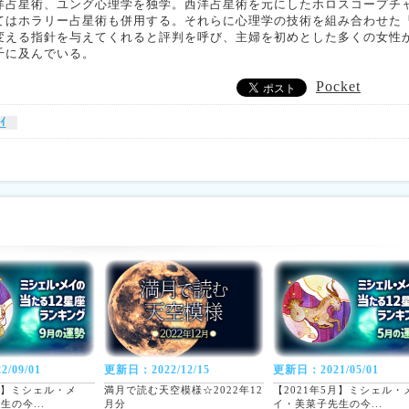
洋占星術、ユング心理学を独学。西洋占星術を元にしたホロスコープチ
てはホラリー占星術も併用する。それらに心理学の技術を組み合わせた
変える指針を与えてくれると評判を呼び、主婦を初めとした多くの女性
千に及んでいる。
Pocket
ｲ
/09/01
更新日：2022/12/15
更新日：2021/05/01
9月】ミシェル・メ
満月で読む天空模様☆2022年12
【2021年5月】ミシェル・
の今...
月分
イ・美菜子先生の今...