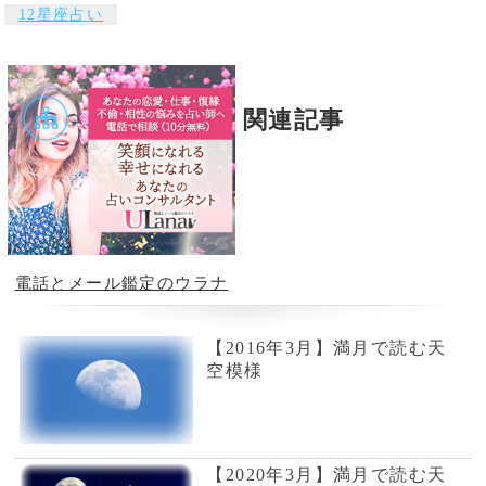
風水の大御所Dr.コパがあな
テレビで話題の紫月香帆が
たの開運をお手伝い！
あなたの風水を徹底鑑定！
占いの泉とは？
占いの泉では、TVで話題の有名占い師、流行
の電話占い師の中から当たると評判の占い師を