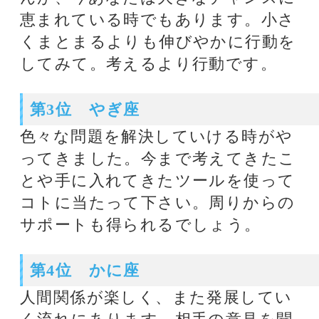
の気持ちに沿って行動してみて。
第5位 うお座
慣れないことにチャレンジする機会
があるかもしれません。でも案ずる
より生むが易し。やってみると予想
よりいい結果になりそうです。意外
な人からのサポートもあるようで
す。
第6位 てんびん座
金運が良好ですね！しかし健康面が
今ひとつ。こういう時は無理をしな
いことです。流れに任せる方が得策
でしょう。誰かから素敵なプレゼン
トを貰うかもしれませんね。
第7位 しし座
あなたらしい輝きと伸びやかさに焦
点を当てて大切にしてみて。それを