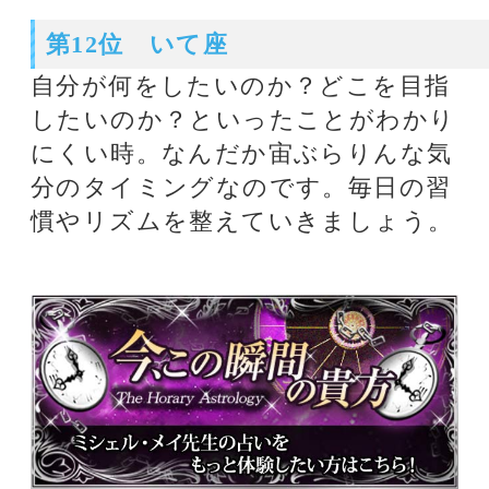
関連記事
電話とメール鑑定のウラナ
【2016年3月】満月で読む天
空模様
【2020年3月】満月で読む天
空模様
【2016年2月】満月で読む天
空模様
【2020年4月運勢】ミシェル
メイ美菜子先生の今月の12星
座占い