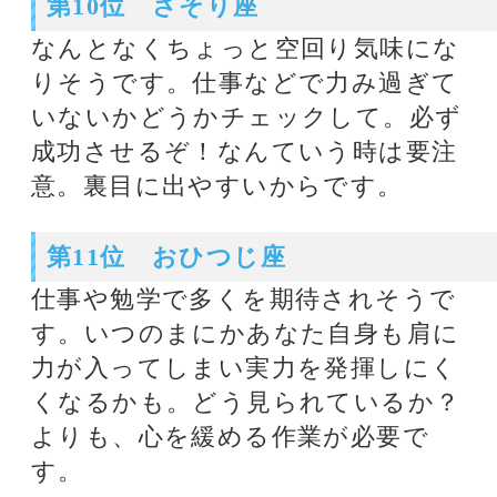
合わせた「恋愛カウンセリング」は
人生をプラスに変える指針を与えて
くれると評判を呼び、主婦を初めと
した多くの女性から高い支持を集
め、今や延べ鑑定数は数千に及んで
いる。
★当たると評判のミシェル先生の占
いを体験したい方はこちら
今、この瞬間の貴方
関連タグ
12星座占い
ﾐｼｪﾙ・ﾒｲ
話題のタグ
12星座占い