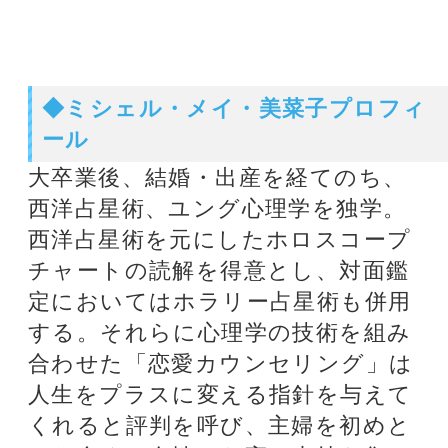
当たると評判の話題の占い師
銀座の母
厳しくも暖かい鑑定
で、相談者を真っ直
ぐに導きます。
ﾐｼｪﾙ・ﾒｲ・美菜子
占星術と心理学の確
かな実力で悩みの解
決に貢献します。
オススメ占いサイト