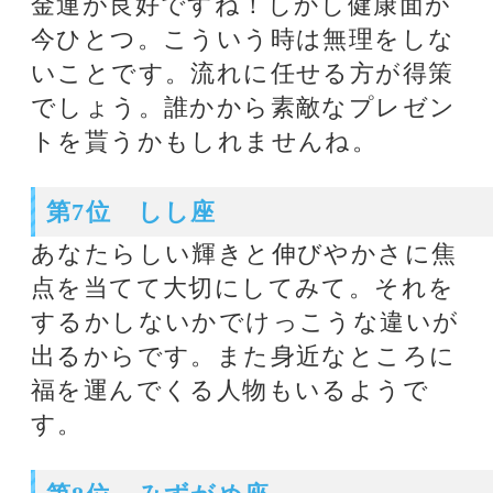
第10位 さそり座
なんとなくちょっと空回り気味にな
りそうです。仕事などで力み過ぎて
いないかどうかチェックして。必ず
成功させるぞ！なんていう時は要注
意。裏目に出やすいからです。
第11位 おひつじ座
仕事や勉学で多くを期待されそうで
す。いつのまにかあなた自身も肩に
力が入ってしまい実力を発揮しにく
くなるかも。どう見られているか？
よりも、心を緩める作業が必要で
す。
第12位 いて座
自分が何をしたいのか？どこを目指
したいのか？といったことがわかり
にくい時。なんだか宙ぶらりんな気
分のタイミングなのです。毎日の習