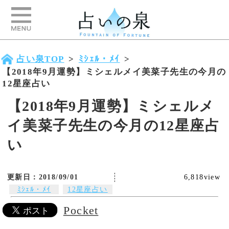
占い泉TOP
>
ﾐｼｪﾙ・ﾒｲ
>
【2018年9月運勢】ミシェルメイ美菜子先生の今月の
12星座占い
【2018年9月運勢】ミシェルメ
イ美菜子先生の今月の12星座占
い
更新日：2018/09/01
6,818view
ﾐｼｪﾙ・ﾒｲ
12星座占い
ミシェル・メイ・美菜子先生に9月
の運勢を占ってもらいました。12星
Pocket
座別ランキングでご紹介します。