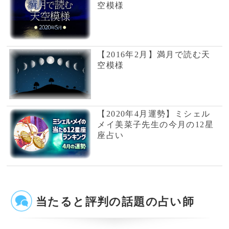
ピックアップして紹介しております。単純なプ
ロフィール紹介だけではなく、有名占い師や電
話占い師の占いを記事形式で無料公開しており
ます。
公式SNS
@izumiuranai
占いの泉トップへ
占いの泉TOP
サイトマップ
お問い合わせ
運営会社
プライバシーポリシ
利用規約
よくある質問