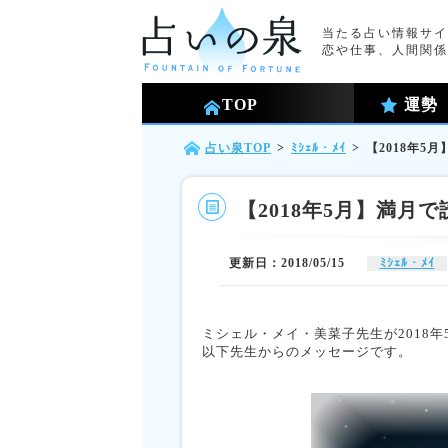
当たる占い情報サイ
恋や仕事、人間関係
TOP
運勢
占い泉TOP
>
ﾐｼｪﾙ・ﾒｲ
>
【2018年5
【2018年5月】満月
更新日：2018/05/15
ﾐｼｪﾙ・ﾒｲ
ミシェル・メイ・美菜子先生が2018
以下先生からのメッセージです。