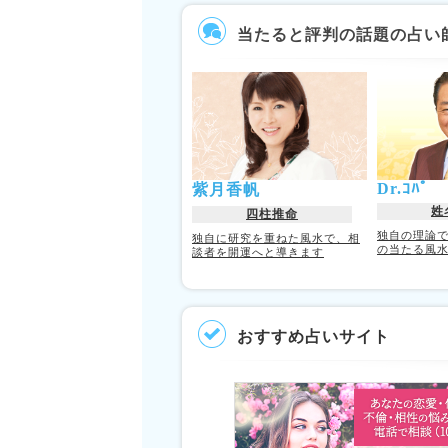
当たると評判の話題の占い
Dr.ｺﾊﾟ
紫月香帆
姓
四柱推命
独自の理論
独自に研究を重ねた風水で、相
の当たる風
談者を開運へと導きます
おすすめ占いサイト