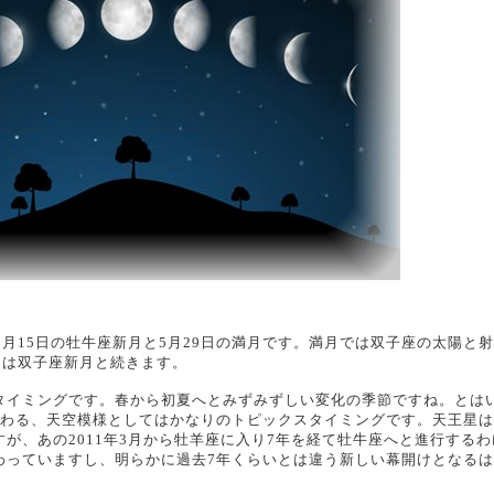
5月15日の牡牛座新月と5月29日の満月です。満月では双子座の太陽と
には双子座新月と続きます。
タイミングです。春から初夏へとみずみずしい変化の季節ですね。とは
変わる、天空模様としてはかなりのトピックスタイミングです。天王星は
が、あの2011年3月から牡羊座に入り7年を経て牡牛座へと進行するわ
わっていますし、明らかに過去7年くらいとは違う新しい幕開けとなる