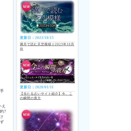
更新日：2023/10/15
満月で読む天空模様☆2023年10月
分
更新日：2020/01/31
射手
【当たる占いサイト紹介】今、こ
の瞬間の貴方
いえ
約7
け
はず