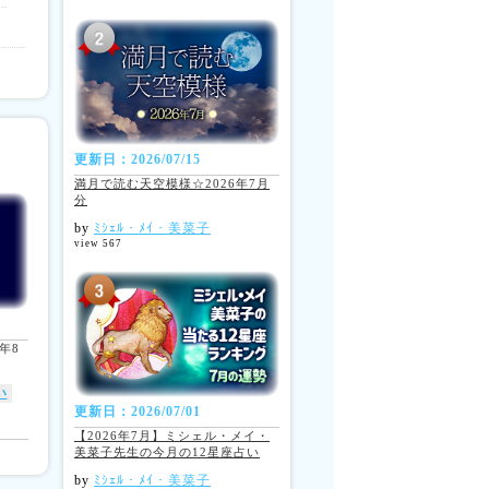
更新日：2026/07/15
満月で読む天空模様☆2026年7月
分
by
ﾐｼｪﾙ・ﾒｲ・美菜子
view 567
年8
い
更新日：2026/07/01
【2026年7月】ミシェル・メイ・
美菜子先生の今月の12星座占い
by
ﾐｼｪﾙ・ﾒｲ・美菜子