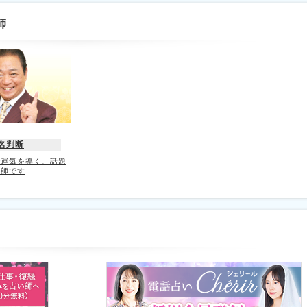
師
名判断
で運気を導く、話題
水師です