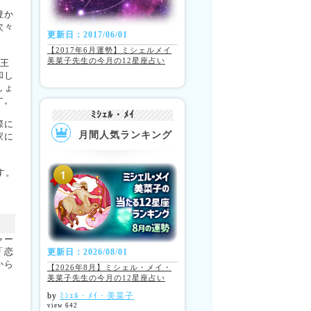
豊か
次々
更新日：2017/06/01
【2017年6月運勢】ミシェルメイ
美菜子先生の今月の12星座占い
冥王
和し
しょ
す。
ﾐｼｪﾙ・ﾒｲ
際に
月間人気ランキング
家に
す。
ャー
「恋
更新日：2026/08/01
から
【2026年8月】ミシェル・メイ・
美菜子先生の今月の12星座占い
by
ﾐｼｪﾙ・ﾒｲ・美菜子
view 642