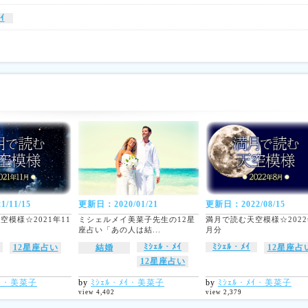
ｲ
/11/15
更新日：2020/01/21
更新日：2022/08/15
空模様☆2021年11
ミシェルメイ美菜子先生の12星
満月で読む天空模様☆2022
座占い「あの人は結...
月分
ﾐｼｪﾙ・ﾒｲ
ﾐｼｪﾙ・ﾒｲ
12星座占い
結婚
12星座占
12星座占い
ﾒｲ・美菜子
by
ﾐｼｪﾙ・ﾒｲ・美菜子
by
ﾐｼｪﾙ・ﾒｲ・美菜子
view 4,402
view 2,379