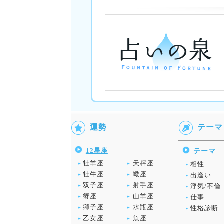
運勢
テーマ
12星座
テーマ
牡羊座
天秤座
相性
牡牛座
蠍座
出逢い
双子座
射手座
浮気/不倫
蟹座
山羊座
仕事
獅子座
水瓶座
性格診断
乙女座
魚座