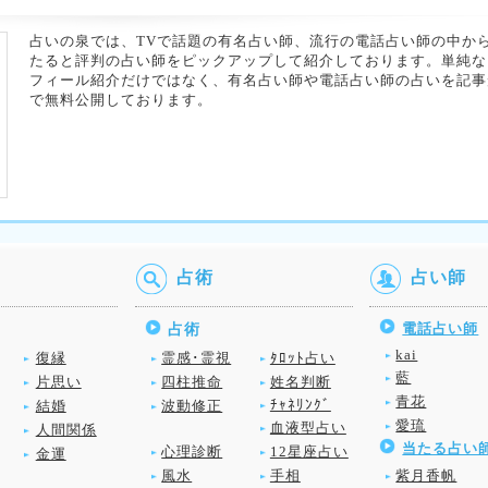
占いの泉では、TVで話題の有名占い師、流行の電話占い師の中か
たると評判の占い師をピックアップして紹介しております。単純な
フィール紹介だけではなく、有名占い師や電話占い師の占いを記事
で無料公開しております。
占術
占い師
電話占い師
占術
kai
復縁
霊感･霊視
ﾀﾛｯﾄ占い
藍
片思い
四柱推命
姓名判断
青花
ﾁｬﾈﾘﾝｸﾞ
結婚
波動修正
愛琉
血液型占い
人間関係
当たる占い
心理診断
12星座占い
金運
風水
手相
紫月香帆