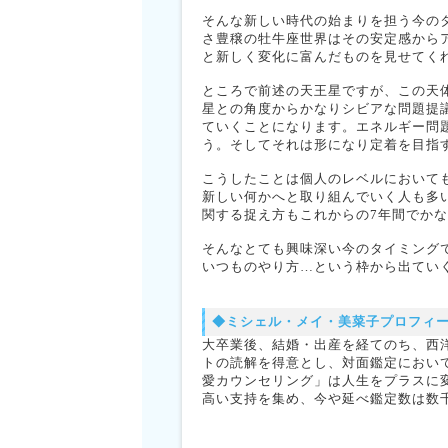
そんな新しい時代の始まりを担う今の
さ豊穣の牡牛座世界はその安定感から
と新しく変化に富んだものを見せてく
ところで前述の天王星ですが、この天
星との角度からかなりシビアな問題提
ていくことになります。エネルギー問
う。そしてそれは形になり定着を目指
こうしたことは個人のレベルにおいて
新しい何かへと取り組んでいく人も多
関する捉え方もこれからの7年間でか
そんなとても興味深い今のタイミング
いつものやり方…という枠から出てい
◆ミシェル・メイ・美菜子プロフィ
大卒業後、結婚・出産を経てのち、西
トの読解を得意とし、対面鑑定におい
愛カウンセリング」は人生をプラスに
高い支持を集め、今や延べ鑑定数は数