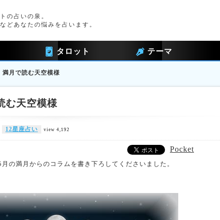
トの占いの泉。
などあなたの悩みを占います。
タロット
テーマ
月】満月で読む天空模様
で読む天空模様
12星座占い
view 4,192
Pocket
年5月の満月からのコラムを書き下ろしてくださいました。