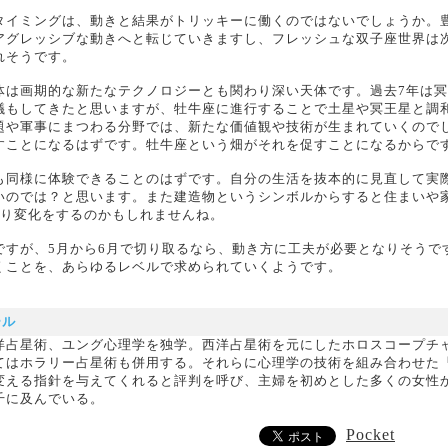
タイミングは、動きと結果がトリッキーに働くのではないでしょうか。
アグレッシブな動きへと転じていきますし、フレッシュな双子座世界は
れそうです。
体は画期的な新たなテクノロジーとも関わり深い天体です。過去7年は
議もしてきたと思いますが、牡牛座に進行することで土星や冥王星と調
題や軍事にまつわる分野では、新たな価値観や技術が生まれていくので
すことになるはずです。牡牛座という畑がそれを促すことになるからで
も同様に体験できることのはずです。自分の生活を抜本的に見直して実
いのでは？と思います。また建造物というシンボルからすると住まいや
なり変化をするのかもしれませんね。
ですが、5月から6月で切り取るなら、動き方に工夫が必要となりそうで
くことを、あらゆるレベルで求められていくようです。
ール
洋占星術、ユング心理学を独学。西洋占星術を元にしたホロスコープチ
てはホラリー占星術も併用する。それらに心理学の技術を組み合わせた
変える指針を与えてくれると評判を呼び、主婦を初めとした多くの女性
千に及んでいる。
Pocket