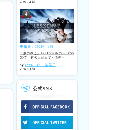
view 1,115
更新日：2020/11/10
『夢の教え』12LESSONの～LESS
ON7 有名人が出てくる夢～
by
ﾐｼｪﾙ・ﾒｲ・美菜子
view 7,123
公式SNS