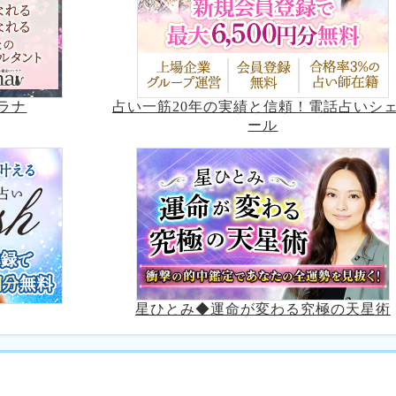
占い一筋20年の実績と信頼！電話占いシ
ラナ
ール
星ひとみ◆運命が変わる究極の天星術