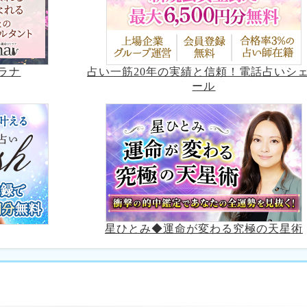
占い一筋20年の実績と信頼！電話占いシ
ラナ
ール
星ひとみ◆運命が変わる究極の天星術