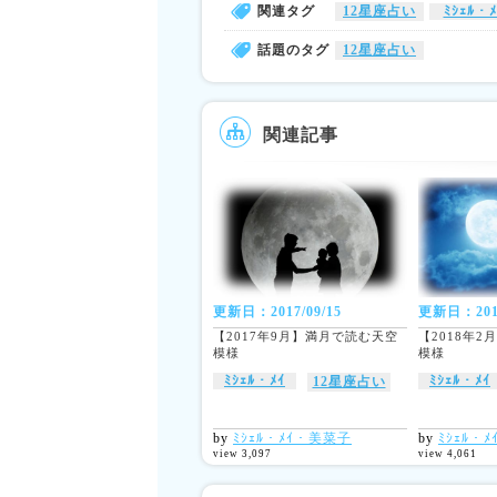
関連タグ
12星座占い
ﾐｼｪﾙ・ﾒ
話題のタグ
12星座占い
関連記事
更新日：2017/09/15
更新日：2018
【2017年9月】満月で読む天空
【2018年
模様
模様
ﾐｼｪﾙ・ﾒｲ
ﾐｼｪﾙ・ﾒｲ
12星座占い
by
ﾐｼｪﾙ・ﾒｲ・美菜子
by
ﾐｼｪﾙ・
view 3,097
view 4,061