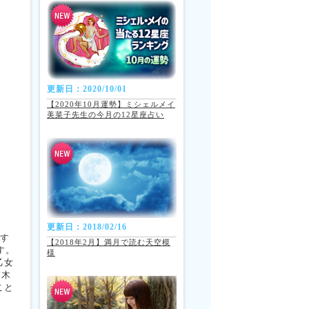
更新日：2020/10/01
【2020年10月運勢】ミシェルメイ
美菜子先生の今月の12星座占い
更新日：2018/02/16
です
【2018年2月】満月で読む天空模
す。
様
乙女
な木
こと