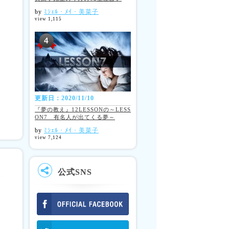
by
ﾐｼｪﾙ・ﾒｲ・美菜子
view 1,115
更新日：2020/11/10
『夢の教え』12LESSONの～LESS
ON7 有名人が出てくる夢～
by
ﾐｼｪﾙ・ﾒｲ・美菜子
view 7,124
公式SNS