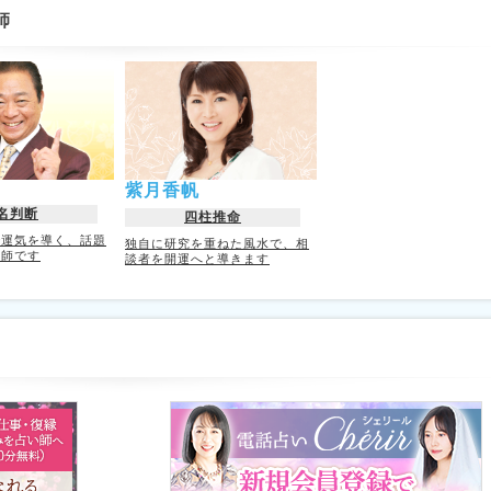
師
紫月香帆
名判断
四柱推命
で運気を導く、話題
独自に研究を重ねた風水で、相
水師です
談者を開運へと導きます