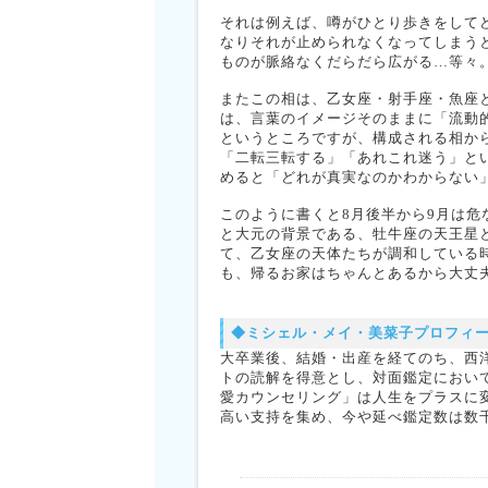
それは例えば、噂がひとり歩きをして
なりそれが止められなくなってしまう
ものが脈絡なくだらだら広がる…等々
またこの相は、乙女座・射手座・魚座
は、言葉のイメージそのままに「流動
というところですが、構成される相か
「二転三転する」「あれこれ迷う」と
めると「どれが真実なのかわからない
このように書くと8月後半から9月は
と大元の背景である、牡牛座の天王星
て、乙女座の天体たちが調和している
も、帰るお家はちゃんとあるから大丈
◆ミシェル・メイ・美菜子プロフィ
大卒業後、結婚・出産を経てのち、西
トの読解を得意とし、対面鑑定におい
愛カウンセリング」は人生をプラスに
高い支持を集め、今や延べ鑑定数は数