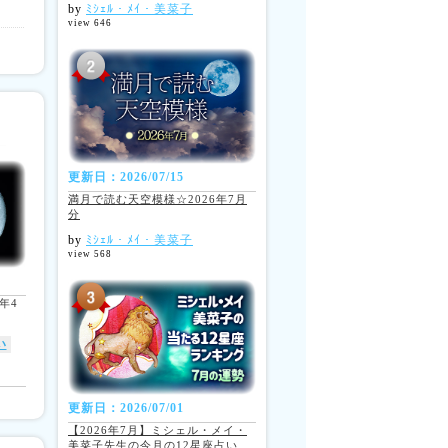
by
ﾐｼｪﾙ・ﾒｲ・美菜子
view 646
更新日：2026/07/15
満月で読む天空模様☆2026年7月
分
by
ﾐｼｪﾙ・ﾒｲ・美菜子
view 568
年4
い
更新日：2026/07/01
【2026年7月】ミシェル・メイ・
美菜子先生の今月の12星座占い