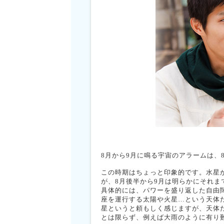
8月から9月に鳴る宇宙のアラームは、8
この時期はちょっと印象的です。水星
が、8月後半から9月は明らかにそれ
具体的には、パワーを盛り返した自由
座を運行する太陽や火星…という天体た
星というと頼もしく感じますが、天体
とは限らず、例えば大雨のように有り