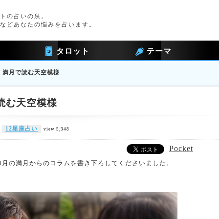
トの占いの泉。
などあなたの悩みを占います。
タロット
テーマ
月】満月で読む天空模様
で読む天空模様
12星座占い
view 5,348
Pocket
年8月の満月からのコラムを書き下ろしてくださいました。