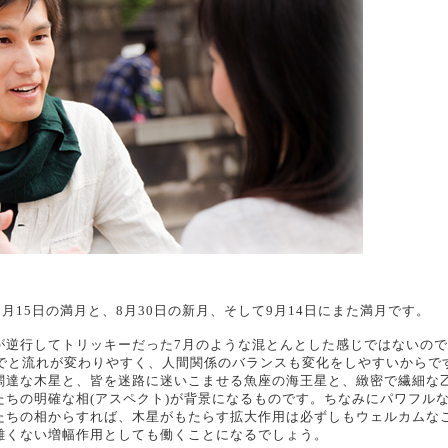
月15日の満月と、8月30日の新月、そして9月14日にまた満月です。
が逆行してトリッキーだった7月のような混とんとした感じではないの
までと流れが変わりやすく、人間関係のバランスも変化をしやすいからで
闊達な木星と、皆を迷路に迷いこませる魚座の海王星と、緻密で繊細な
ちの明確な相(アスペクト)が背景になるものです。ちなみにパワフル
たちの相からすれば、木星がもたらす拡大作用は必ずしもウェルカムな
難くない増幅作用としても働くことになるでしょう。