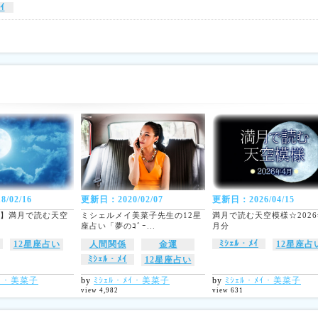
ｲ
/02/16
更新日：2020/02/07
更新日：2026/04/15
2月】満月で読む天空
ミシェルメイ美菜子先生の12星
満月で読む天空模様☆2026
座占い「夢のｺﾞｰ...
月分
ﾐｼｪﾙ・ﾒｲ
12星座占い
人間関係
金運
12星座占
ﾐｼｪﾙ・ﾒｲ
12星座占い
ﾒｲ・美菜子
by
ﾐｼｪﾙ・ﾒｲ・美菜子
by
ﾐｼｪﾙ・ﾒｲ・美菜子
view 4,982
view 631