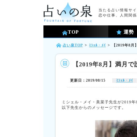
当たる占い情報サイ
恋や仕事、人間関係
TOP
運勢
占い泉TOP
>
ﾐｼｪﾙ・ﾒｲ
>
【2019年8
【2019年8月】満月
更新日：2019/08/15
ﾐｼｪﾙ・ﾒｲ
ミシェル・メイ・美菜子先生が2019
以下先生からのメッセージです。