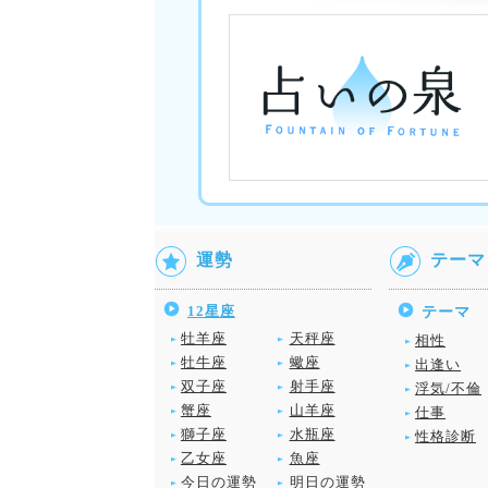
運勢
テーマ
12星座
テーマ
牡羊座
天秤座
相性
牡牛座
蠍座
出逢い
双子座
射手座
浮気/不倫
蟹座
山羊座
仕事
獅子座
水瓶座
性格診断
乙女座
魚座
今日の運勢
明日の運勢