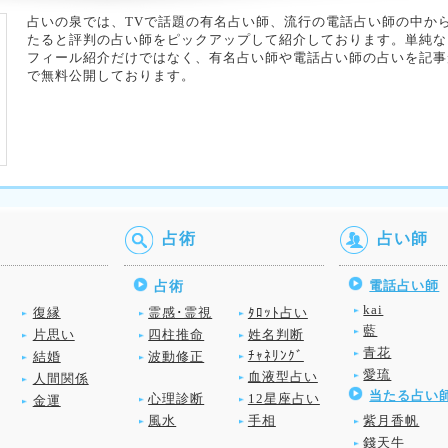
占いの泉では、TVで話題の有名占い師、流行の電話占い師の中か
たると評判の占い師をピックアップして紹介しております。単純な
フィール紹介だけではなく、有名占い師や電話占い師の占いを記事
で無料公開しております。
占術
占い師
電話占い師
占術
kai
復縁
霊感･霊視
ﾀﾛｯﾄ占い
藍
片思い
四柱推命
姓名判断
青花
ﾁｬﾈﾘﾝｸﾞ
結婚
波動修正
愛琉
血液型占い
人間関係
当たる占い
心理診断
12星座占い
金運
風水
手相
紫月香帆
錢天牛