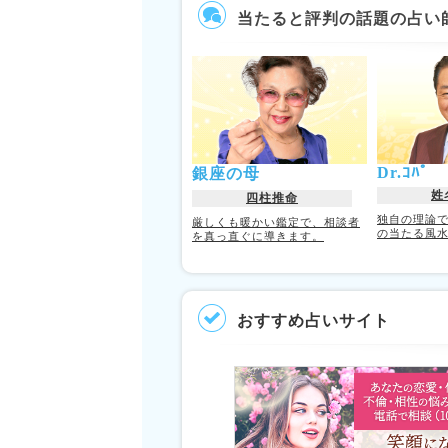
当たると評判の話題の占い
Dr.ｺﾊﾟ
銀座の母
姓
四柱推命
独自の理論
厳しくも暖かい鑑定で、相談者
の当たる風
を真っ直ぐに導きます。
おすすめ占いサイト