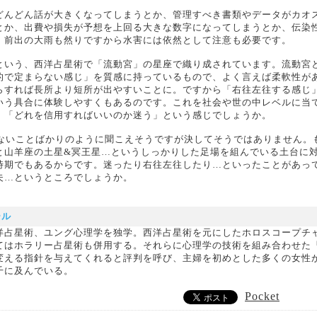
どんどん話が大きくなってしまうとか、管理すべき書類やデータがカオ
とか、出費や損失が予想を上回る大きな数字になってしまうとか、伝染
。前出の大雨も然りですから水害には依然として注意も必要です。
という、西洋占星術で「流動宮」の星座で織り成されています。流動宮
的で定まらない感じ」を質感に持っているもので、よく言えば柔軟性が
らすれば長所より短所が出やすいことに。ですから「右往左往する感じ
いう具合に体験しやすくもあるのです。これを社会や世の中レベルに当
」「どれを信用すればいいのか迷う」という感じでしょうか。
危ないことばかりのように聞こえそうですが決してそうではありません。
と山羊座の土星&冥王星…というしっかりした足場を組んでいる土台に
時期でもあるからです。迷ったり右往左往したり…といったことがあっ
夫…というところでしょうか。
ール
洋占星術、ユング心理学を独学。西洋占星術を元にしたホロスコープチ
てはホラリー占星術も併用する。それらに心理学の技術を組み合わせた
変える指針を与えてくれると評判を呼び、主婦を初めとした多くの女性
千に及んでいる。
Pocket