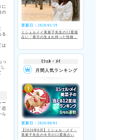
スに
性の
更新日：2020/01/19
と
ミシェルメイ美菜子先生の12星座
ある
占い「貴方の生まれ持った性格」
」
ては
もっ
ﾐｼｪﾙ・ﾒｲ
対し
月間人気ランキング
て
ャー
「恋
から
更新日：2026/08/01
【2026年8月】ミシェル・メイ・
美菜子先生の今月の12星座占い