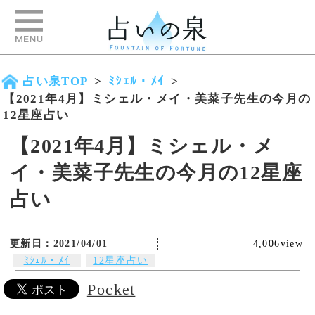
占い泉TOP
>
ﾐｼｪﾙ・ﾒｲ
>
【2021年4月】ミシェル・メイ・美菜子先生の今月の
12星座占い
【2021年4月】ミシェル・メ
イ・美菜子先生の今月の12星座
占い
更新日：2021/04/01
4,006view
ﾐｼｪﾙ・ﾒｲ
12星座占い
ミシェル・メイ・美菜子先生に4月
の運勢を占ってもらいました。12星
Pocket
座別ランキングでご紹介します。