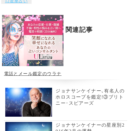
【電話占い】電話とメール
占い一筋20年の実績と信
鑑定のウラナ
頼！電話占いシェリール
電話占いWish
星ひとみ◆運命が変わる究
極の天星術