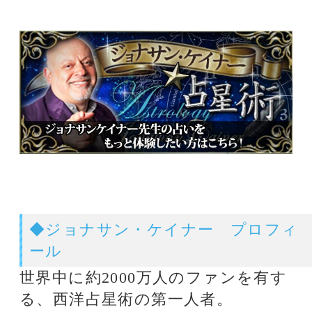
ジョナサンケイナー★占星術
関連タグ
12星座占い
ｼﾞｮﾅｻﾝｹｲﾅｰ
話題のタグ
12星座占い
関連記事
電話とメール鑑定のウラナ
ジョナサンケイナー､有名人の
ホロスコープを鑑定!③ブリト
ニー･スピアーズ