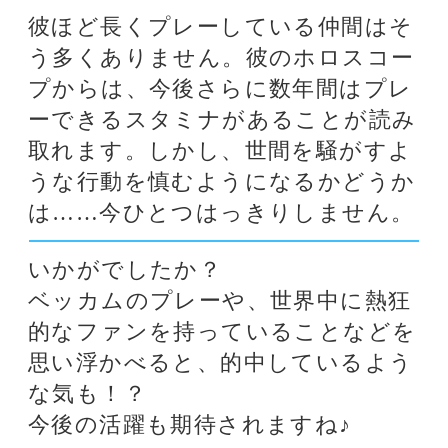
イギリスのサービントン生まれ。占
星術では世界一の教育機関と評され
ているFaculty of Astrological Studies
に入学し、占星術を修める。有名ス
ター、企業幹部、政治家など、幅広
いファンを抱える。イギリスの日刊
紙「デイリー・メール」紙やオース
トラリアの「デイリー・テレグラ
フ」など、世界の名だたる新聞紙に
占いやコラムを連載。大手新聞での
連載は23年間に亘る。 著書はベスト
セラーとなり10ヶ国語に翻訳され、
日本でも4冊が出版されている。イ
ンターネットでは日本語の他に中国
語、ドイツ語、イタリア語、スペイ
ン語で占いを配信中。
★当たると評判のジョナサンケイナ
ー先生の占いを体験したい方はこち
ら