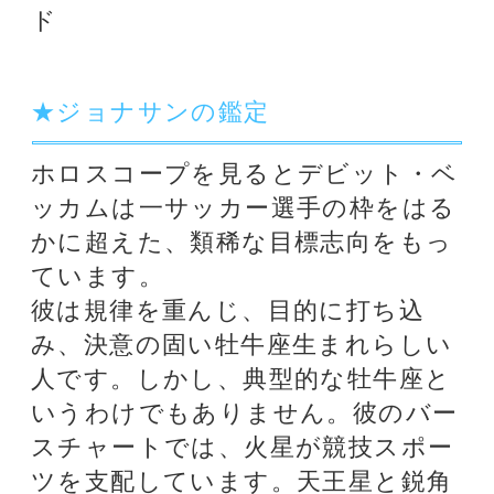
時折自ら災いを招く傾向があること
を示しています。
そして、彼が月と共鳴しているかど
うかはともかく、彼のチャートの至
るところに月の存在があり、常に彼
に｢もっと頑張らなくては｣という気
持ちをもたらしています。試練がな
ければ満足しない部分があり、彼が
結婚生活を続けていられるのもその
せいかもしれません。
彼ほど長くプレーしている仲間はそ
う多くありません。彼のホロスコー
プからは、今後さらに数年間はプレ
ーできるスタミナがあることが読み
取れます。しかし、世間を騒がすよ
うな行動を慎むようになるかどうか
は……今ひとつはっきりしません。