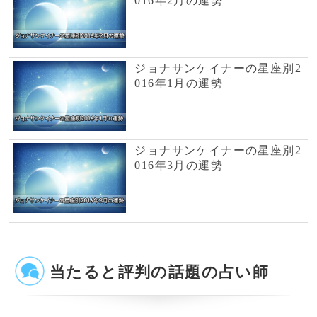
風水の大御所Dr.コパがあな
テレビで話題の紫月香帆が
たの開運をお手伝い！
あなたの風水を徹底鑑定！
占いの泉とは？
占いの泉では、TVで話題の有名占い師、流行
の電話占い師の中から当たると評判の占い師を
ピックアップして紹介しております。単純なプ
ロフィール紹介だけではなく、有名占い師や電
話占い師の占いを記事形式で無料公開しており
ます。