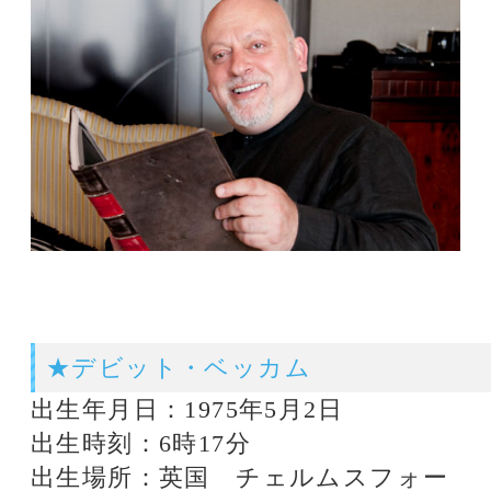
出生年月日：1975年5月2日
出生時刻：6時17分
出生場所：英国 チェルムスフォー
ド
★ジョナサンの鑑定
ホロスコープを見るとデビット・ベ
ッカムは一サッカー選手の枠をはる
かに超えた、類稀な目標志向をもっ
ています。
彼は規律を重んじ、目的に打ち込
み、決意の固い牡牛座生まれらしい
人です。しかし、典型的な牡牛座と
いうわけでもありません。彼のバー
スチャートでは、火星が競技スポー
ツを支配しています。天王星と鋭角
を形成しているこの惑星の配置は、
彼に魔法のような離れ業をやっての
ける素晴らしい能力があることと、