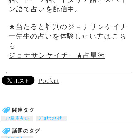
運へと導きます
Dr.ｺﾊﾟ
独自の理論で運気を
導く、話題の当たる
風水師です
銀座の母
厳しくも暖かい鑑定
で、相談者を真っ直
ぐに導きます。
Pocket
オススメ占いサイト