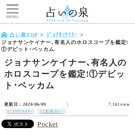
占い泉TOP
>
ｼﾞｮﾅｻﾝｹｲﾅｰ
>
ジョナサンケイナー､有名人のホロスコープを鑑定!
①デビット･ベッカム
ジョナサンケイナー､有名人の
ホロスコープを鑑定!①デビッ
ト･ベッカム
更新日：2020/06/09
7,361view
ｼﾞｮﾅｻﾝｹｲﾅｰ
12星座占い
世界的に活躍している西洋占星術の
第一人者、ジョナサン・ケイナー。
Pocket
毎日、私たちに星のメッセージを伝