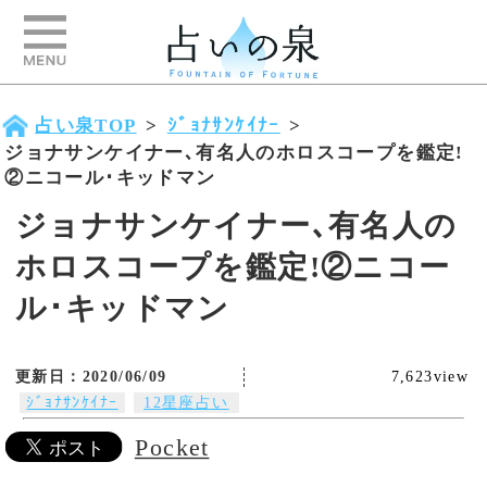
占い泉TOP
>
ｼﾞｮﾅｻﾝｹｲﾅｰ
>
ジョナサンケイナー､有名人のホロスコープを鑑定!
②ニコール･キッドマン
ジョナサンケイナー､有名人の
ホロスコープを鑑定!②ニコー
ル･キッドマン
更新日：2020/06/09
7,623view
ｼﾞｮﾅｻﾝｹｲﾅｰ
12星座占い
世界的に活躍している西洋占星術の
第一人者、ジョナサン・ケイナー。
Pocket
毎日、私たちに星のメッセージを伝