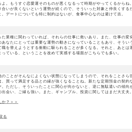
るよ。もうすぐ恋愛運そのものが悪くなるって時期がやってくるからね
り合いが良くないという運勢が続くので、そういった対象と仲良くする
よ。デートについても特に制約はないが、食事中心なのは避けて吉。
った業種に関わっていれば、それらの仕事に救いあり。また、仕事の変
のあなたにとっては重要な運勢の動きになっていることもあり、そうい
て職を替えようとする衝動に駆られることが多くなる。それと、あとは
まっている、ということを改めて実感する場面がこちらでも多い。
他のことがそんなによくない状態になってしまうので、それをことさら
は、買って満足する品との縁が強くなることね。新たな定期預金の契約
ヤ。ただし、そういったことに関心が向かないと、逆に無駄遣いの傾向
の出会い、ご縁も強い。また、ギャンブル、投資に関してはまだ大丈夫
んか？＞＞
戻る