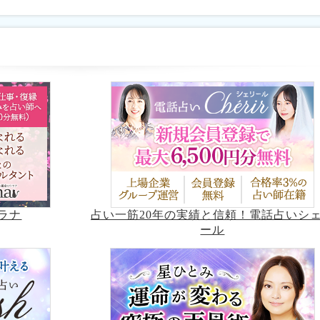
占い一筋20年の実績と信頼！電話占いシ
ラナ
ール