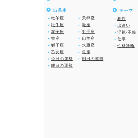
12星座
テーマ
牡羊座
天秤座
相性
牡牛座
蠍座
出逢い
双子座
射手座
浮気/不倫
蟹座
山羊座
仕事
獅子座
水瓶座
性格診断
乙女座
魚座
今日の運勢
明日の運勢
昨日の運勢