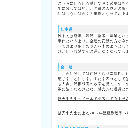
のうちにいろいろ動いておく必要はあ
年に関しては地元、同郷の人物との折
にはもうしばらくの辛抱となっている
仕事運
秋までは経済、流通、物販、農業とい
事件というより、金運の変動の方が今
味ではより多くの収入を求めようとし
けという段階でその運がなくなってし
金 運
こちらに関しては前述の通り幸運期。
感じることになる。主たる表れとして
も大吉。通帳残高の数字を見てニヤニ
常に強くなるけどね。魅力的な道具と
錢天牛先生へメールで相談してみませ
錢天牛先生による2017年星座別運勢へ