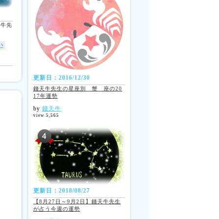
天牛先
い
更新日：2016/12/30
錢天牛先生の星座別 蟹 座の20
17年運勢
by
錢天牛
view 5,565
更新日：2018/08/27
【8月27日～9月2日】錢天牛先生
が占う今週の運勢