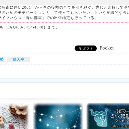
急逝に伴い2001年からその役割の全てを引き継ぐ。先代と比較して基
動のためのモチベーションとして使ってもらいたい」という良識的な占
ライブハウス「青い部屋」での出張鑑定も行っている。
（FAX=03-3414-4640）まで。
Pocket
運勢
錢天牛