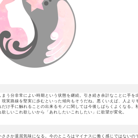
しまう分非常によい時期という状態を継続。引き続き余計なことに手を
。現実路線を堅実に歩むといった傾向もそうだね。悪くいえば、人より
れだけ手に触れることの出来るモノに関しては今後しばらくよくなる。
れ欲しいこれ欲しいから「あれしたいこれしたい」に欲望が変化。
いささか退屈気味になる。今のところはマイナスに働く感じではないの