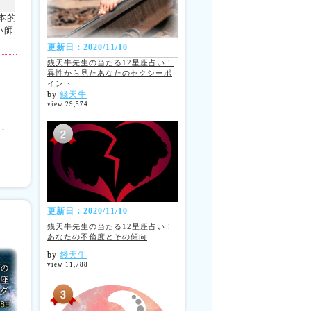
本的
い師
更新日：2020/11/10
銭天牛先生の当たる12星座占い！
異性から見たあなたのセクシーポ
イント
by
錢天牛
view 29,574
更新日：2020/11/10
銭天牛先生の当たる12星座占い！
あなたの不倫度とその傾向
by
錢天牛
view 11,788