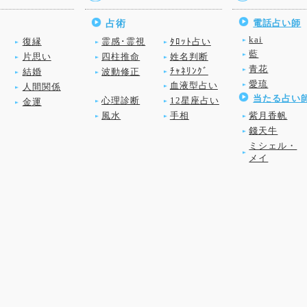
電話占い師
占術
kai
復縁
霊感･霊視
ﾀﾛｯﾄ占い
藍
片思い
四柱推命
姓名判断
青花
ﾁｬﾈﾘﾝｸﾞ
結婚
波動修正
愛琉
血液型占い
人間関係
当たる占い
心理診断
12星座占い
金運
風水
手相
紫月香帆
錢天牛
ミシェル・
メイ