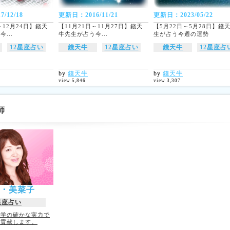
/12/18
更新日：2016/11/21
更新日：2023/05/22
～12月24日】錢天
【11月21日～11月27日】錢天
【5月22日～5月28日】錢
...
牛先生が占う今...
生が占う今週の運勢
12星座占い
錢天牛
12星座占い
錢天牛
12星座占
by
錢天牛
by
錢天牛
view 5,846
view 3,307
師
ﾒｲ・美菜子
星座占い
理学の確かな実力で
に貢献します。