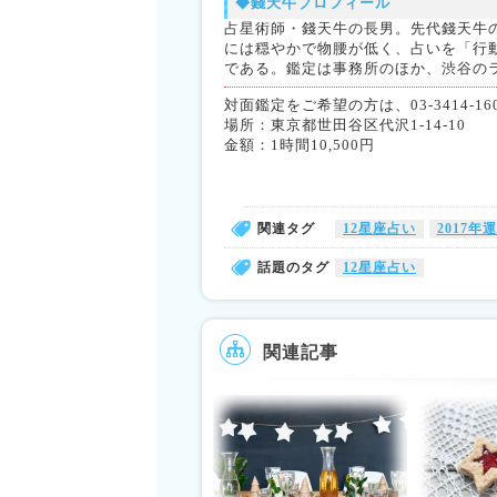
◆錢天牛プロフィール
占星術師・錢天牛の長男。先代錢天牛の
には穏やかで物腰が低く、占いを「行
である。鑑定は事務所のほか、渋谷の
対面鑑定をご希望の方は、03-3414-1606
場所：東京都世田谷区代沢1-14-10
金額：1時間10,500円
関連タグ
12星座占い
2017年
話題のタグ
12星座占い
関連記事