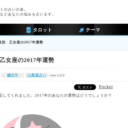
トの占いの泉。
などあなたの悩みを占います。
タロット
テーマ
別 乙女座の2017年運勢
女座の2017年運勢
錢天牛
12星座占い
view 5,512
Pocket
鑑定してくれました。2017年のあなたの運勢はどうでしょうか？