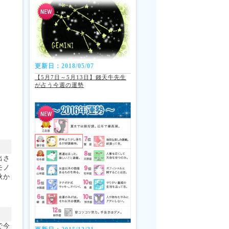
更新日：2018/05/07
【5月7日～5月13日】錢天牛先生
が占う今週の運勢
出さ
モノ
秋か
で今