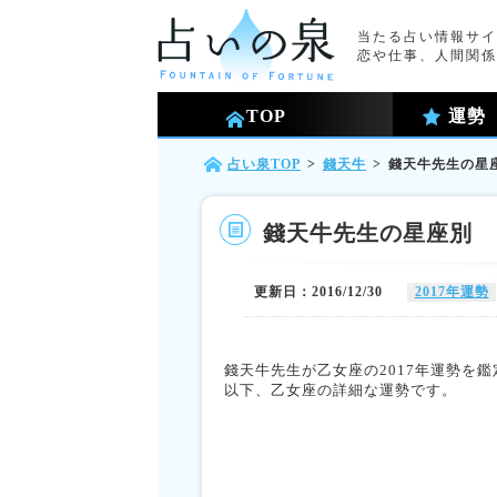
当たる占い情報サイ
恋や仕事、人間関係
TOP
運勢
占い泉TOP
>
錢天牛
>
錢天牛先生の星座
錢天牛先生の星座別 乙
更新日：2016/12/30
2017年運勢
錢天牛先生が乙女座の2017年運勢を
以下、乙女座の詳細な運勢です。