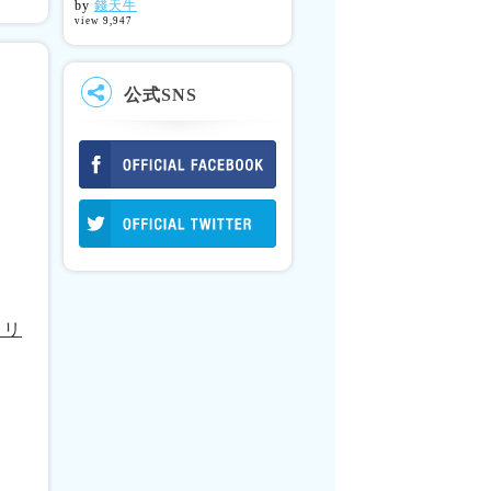
by
錢天牛
view 9,947
公式SNS
ェリ