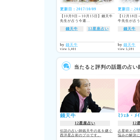
更新日：2017/10/09
更新日：2017
【10月9日～10月15日】錢天牛
【12月18日
先生が占う今週...
牛先生が占う今
錢天牛
12星座占い
錢天牛
by
錢天牛
by
錢天牛
view 5,401
view 5,591
当たると評判の話題の占い
錢天牛
ﾐｼｪﾙ・
12星座占い
12
伝説の占い師銭天牛の名を継ぐ
占星術と心
西洋星占術のプロです。
悩みの解決