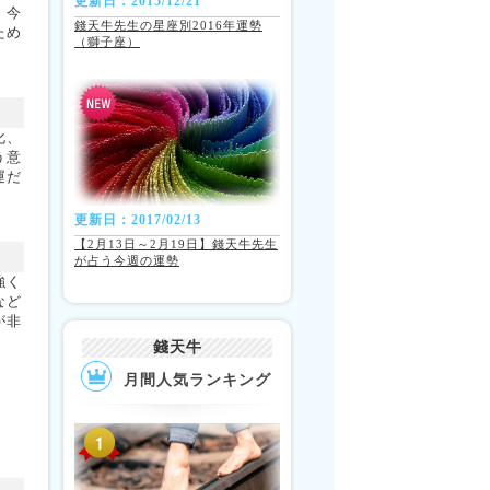
更新日：2015/12/21
。今
錢天牛先生の星座別2016年運勢
ため
（獅子座）
化、
う意
運だ
更新日：2017/02/13
【2月13日～2月19日】錢天牛先生
が占う今週の運勢
強く
など
が非
。
錢天牛
月間人気ランキング