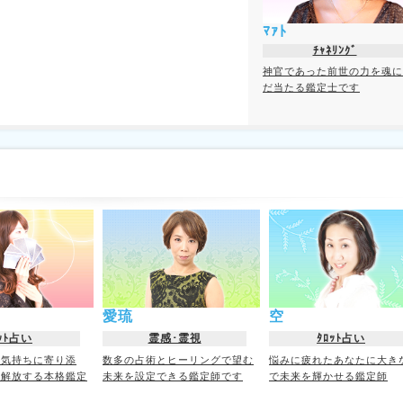
ﾏｧﾄ
ﾁｬﾈﾘﾝｸﾞ
神官であった前世の力を魂に
だ当たる鑑定士です
愛琉
空
ｯﾄ占い
霊感･霊視
ﾀﾛｯﾄ占い
の気持ちに寄り添
数多の占術とヒーリングで望む
悩みに疲れたあなたに大き
ら解放する本格鑑定
未来を設定できる鑑定師です
で未来を輝かせる鑑定師