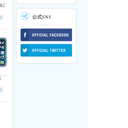
年7
公式SNS
い
メ
い