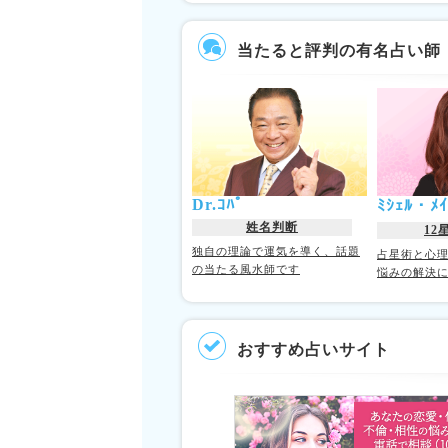
当たると評判の有名占い師
Dr.ｺﾊﾟ
ﾐｼｪﾙ・
姓名判断
12
独自の理論で運気を導く、話題
占星術と心
の当たる風水師です
悩みの解決
おすすめ占いサイト