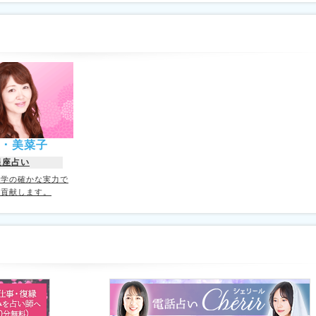
ﾒｲ・美菜子
星座占い
理学の確かな実力で
に貢献します。