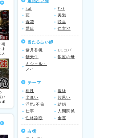
電話占い師
kai
ﾏｧﾄ
藍
美魅
青花
咲喜
愛琉
仁衣沙
当たる占い師
が現
いま
紫月香帆
Dr.コパ
伝え
錢天牛
銀座の母
とめ
ょ
ミシェル・
ない
メイ
確実
ので
58h
テーマ
相性
復縁
の
出逢い
片思い
願い
スポ
浮気/不倫
結婚
仕事
人間関係
性格診断
金運
占術