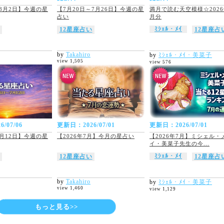
～8月2日】今週の星
【7月20日～7月26日】今週の星
満月で読む天空模様☆2026
占い
月分
ﾐｼｪﾙ・ﾒｲ
12星座占い
12星座占
by
Takahiro
by
ﾐｼｪﾙ・ﾒｲ・美菜子
view 1,505
view 576
/07/06
更新日：2026/07/01
更新日：2026/07/01
7月12日】今週の星
【2026年7月】今月の星占い
【2026年7月】ミシェル・
イ・美菜子先生の今...
ﾐｼｪﾙ・ﾒｲ
12星座占い
12星座占
by
Takahiro
by
ﾐｼｪﾙ・ﾒｲ・美菜子
view 1,460
view 1,129
もっと見る>>