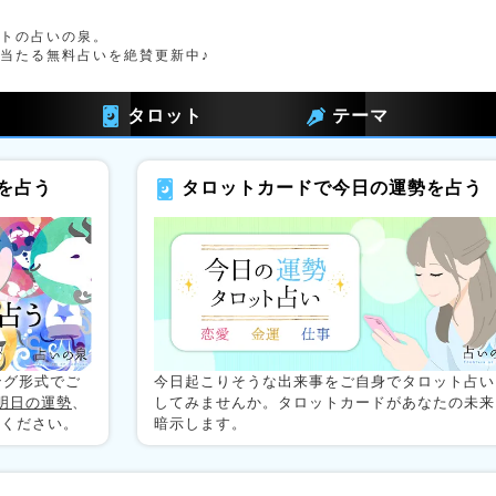
トの占いの泉。
当たる無料占いを絶賛更新中♪
タロット
テーマ
を占う
タロットカードで今日の運勢を占う
ング形式でご
今日起こりそうな出来事をご自身でタロット占い
明日の運勢
、
してみませんか。タロットカードがあなたの未来
認ください。
暗示します。