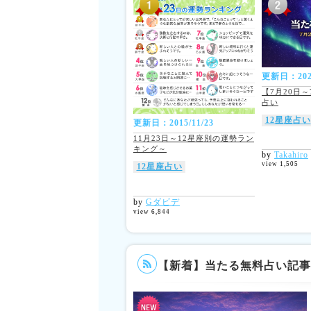
更新日：2026
【7月20日
占い
12星座占い
更新日：2015/11/23
11月23日～12星座別の運勢ラン
キング～
by
Takahiro
view 1,505
12星座占い
by
Gダビデ
view 6,844
【新着】当たる無料占い記事