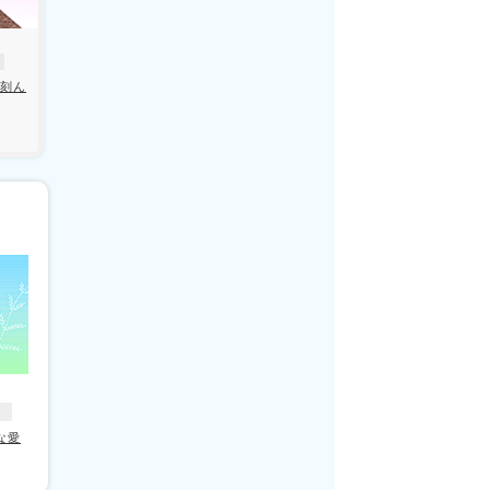
刻ん
な愛