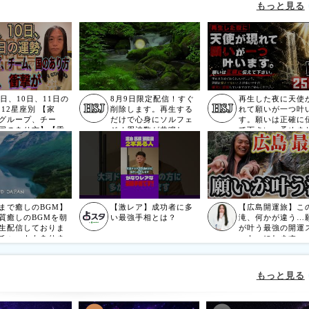
もっと見る
9日、10日、11日の
8月9日限定配信！すぐ
再生した夜に天使
 12星座別 【家
削除します。再生する
れて願いが一つ叶
グループ、チー
だけで心身にソルフェ
す。願いは正確に
国のあり方】【重
ジオ周波数が共鳴し、
て下さい。予めま
表、サプライズ発
全身の細胞が高波動で
ておくといいでし
【衝撃が】
振動し明らかに運気が
う。翌朝は覚えて
上昇する1分ソルフェジ
ことが多いですが
オ運気のサプリ
に接続しています
ご安心ください。2
z(@0418)
まで癒しのBGM】
【激レア】成功者に多
【広島開運旅】こ
質癒しのBGMを朝
い最強手相とは？
滝、何かが違う…
生配信しておりま
が叶う最強の開運
チャットもありま
ットへにします。
で利用時の注意事
ご理解の上ご活用
さいませ。動画の
もっと見る
カイブはありませ
生配信形式です。