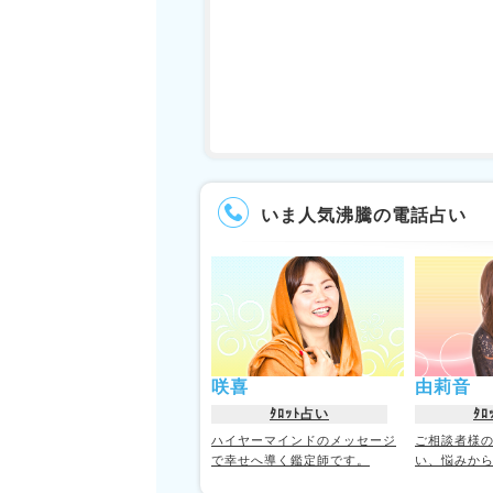
いま人気沸騰の電話占い
咲喜
由莉音
ﾀﾛｯﾄ占い
ﾀﾛ
ハイヤーマインドのメッセージ
ご相談者様
で幸せへ導く鑑定師です。
い、悩みか