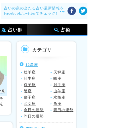
占いの泉の当たる占い最新情報を
Facebook/Twitterでチェック!
占い師
占術
カテゴリ
12星座
牡羊座
天秤座
牡牛座
蠍座
双子座
射手座
蟹座
山羊座
獅子座
水瓶座
を
乙女座
魚座
を
今日の運勢
明日の運勢
昨日の運勢