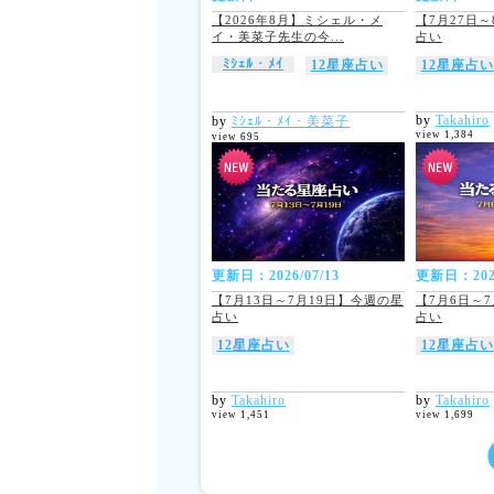
【2026年8月】ミシェル・メ
【7月27日
イ・美菜子先生の今...
占い
ﾐｼｪﾙ・ﾒｲ
12星座占い
12星座占い
by
Takahiro
by
ﾐｼｪﾙ・ﾒｲ・美菜子
view 1,384
view 695
更新日：2026/07/13
更新日：2026
【7月13日～7月19日】今週の星
【7月6日～
占い
占い
12星座占い
12星座占い
by
Takahiro
by
Takahiro
view 1,451
view 1,699