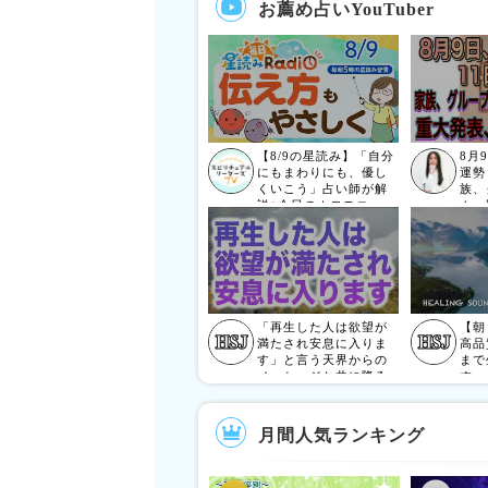
お薦め占いYouTuber
【8/9の星読み】「自分
8月
にもまわりにも、優し
運勢
くいこう」占い師が解
族、
説♪今日のホロスコー
ム、
プ・開運アクション |
大発
毎日星読みラジオ【第1
表】
036回目】
「再生した人は欲望が
【朝
満たされ安息に入りま
高品
す」と言う天界からの
まで
メッセージと共に降ろ
す。
されたヒーリング周波
すの
数ミュージックです(a0
項を
306)
くだ
月間人気ランキング
アー
ん。