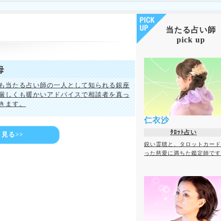
当たる占い師
pick up
母
も当たる占い師の一人として知られる銀座
厳しくも暖かいアドバイスで相談者を真っ
きます。
仁衣沙
ﾀﾛｯﾄ占い
見る>>
鋭い霊聴と、タロットカード
った慈愛に満ちた鑑定師です