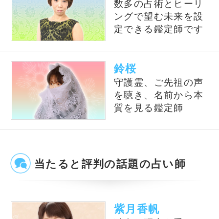
電話占いWish
星ひとみ◆運命が変わる究
極の天星術
風水の大御所Dr.コパがあな
テレビで話題の紫月香帆が
たの開運をお手伝い！
あなたの風水を徹底鑑定！