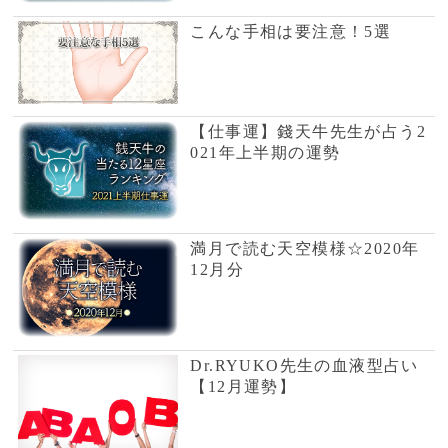
満月で読む天空模様☆2020年
12月分
Dr.RYUKO先生の血液型占い
【12月運勢】
嫌われない・怒らせないポイ
ントは？
社会生活、人間関係でどう振
る舞う？
【恋愛運】錢天牛先生が占う2
021年上半期の運勢