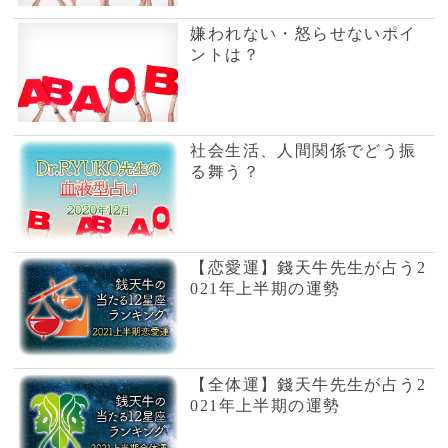
【全体運】錢天牛先生が占う2
021年上半期の運勢
恋愛テクニック向上レッスン
～合コン最強マニュアル30 パ
ート2～
【やってはいけない風水】寝
室編～睡眠不足の日が続いて
いる～
よく当たる血液型占い！恋の
告白の傾向と対策は？
恋愛テクニック向上レッスン
～イマイチ彼をイイ男に成長
させるレッスン パート1～
Dr.コパの開運縁起～はげたﾏﾆ