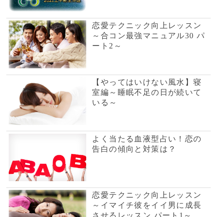
ｷｭｱは運がほころぶ～
【やってはいけない風水】行
動編～いつも同じパターンの
メインをしている～
1
2
20記事中
いま人気沸騰の電話占い
藍
成就が難しい内容ほ
ど、強みを発揮され
る鑑定師です。
蘭胡