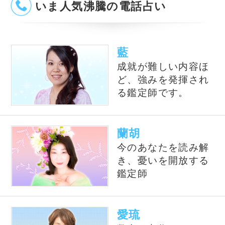
独自に研究を重ねた
風水で、相談者を開
運へと導きます
Dr.ｺﾊﾟ
独自の理論で運気を
導く、話題の当たる
風水師です
オススメ占いサイト
【電話占い】電話とメール
占い一筋20年の実績と信
鑑定のウラナ
頼！電話占いシェリール