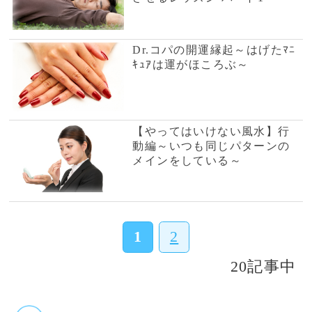
今のあなたを読み解
き、憂いを開放する
鑑定師
愛琉
数多の占術とヒーリ
ングで望む未来を設
定できる鑑定師です
鈴桜
守護霊、ご先祖の声
を聴き、名前から本
質を見る鑑定師
当たると評判の話題の占い師
紫月香帆