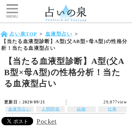
占い泉TOP
>
血液型占い
>
【当たる血液型診断】A型(父AB型×母A型)の性格分
析！当たる血液型占い
【当たる血液型診断】A型(父A
B型×母A型)の性格分析！当た
る血液型占い
更新日：2020/09/21
29,877view
血液型占い
人間関係
結婚
仕事
Pocket