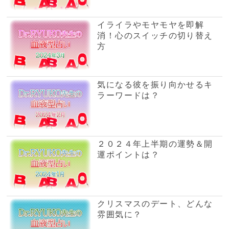
ラーワードは？
２０２４年上半期の運勢＆開
運ポイントは？
クリスマスのデート、どんな
雰囲気に？
気分が落ち込む、そのワケ
は？
金銭感覚、出費のコントロー
ルは？
恋の情熱がクールダウン、別
れへの決心は？