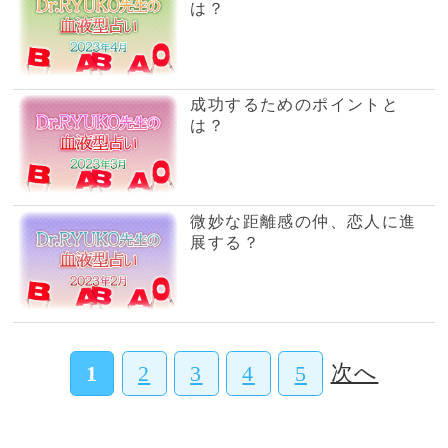
綾
四柱推命で人生の悩
みを解決するベテラ
ン鑑定師
須佐之男
強い霊視で魂の本音
を暴き出しご相談者
様の背中を押します
空
悩みに疲れたあなた
に大きな愛で未来を
輝かせる鑑定師
当たると評判の話題の占い師