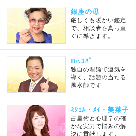
風水の大御所Dr.コパがあな
テレビで話題の紫月香帆が
たの開運をお手伝い！
あなたの風水を徹底鑑定！
占いの泉とは？
占いの泉では、TVで話題の有名占い師、流行
の電話占い師の中から当たると評判の占い師を