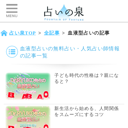
占い泉TOP
>
全記事
>
血液型占いの記事
血液型占いの無料占い・人気占い師情報
の記事一覧
子ども時代の性格は？親にな
ると？
新生活から始める、人間関係
をスムーズにするコツ
イライラやモヤモヤを即解
消！心のスイッチの切り替え
方
気になる彼を振り向かせるキ