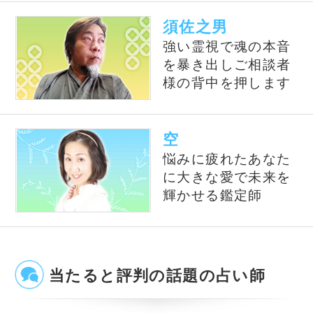
【電話占い】電話とメール
占い一筋20年の実績と信
鑑定のウラナ
頼！電話占いシェリール
電話占いWish
星ひとみ◆運命が変わる究
極の天星術