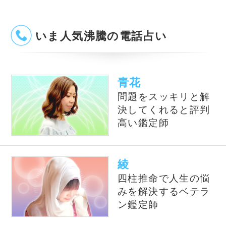
銀座の母
厳しくも暖かい鑑定
で、相談者を真っ直
ぐに導きます。
Dr.ｺﾊﾟ
独自の理論で運気を
導く、話題の当たる
風水師です
ﾐｼｪﾙ・ﾒｲ・美菜子
占星術と心理学の確
かな実力で悩みの解
決に貢献します。
オススメ占いサイト