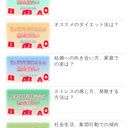
成功するためのポイントと
は？
微妙な距離感の仲、恋人に進
展する？
1
2
3
4
5
次へ
いま人気沸騰の電話占い
青花
問題をスッキリと解
決してくれると評判
高い鑑定師