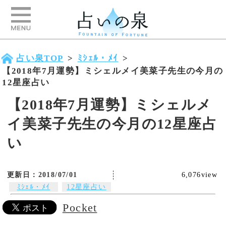
占い泉TOP
>
ﾐｼｪﾙ・ﾒｲ
>
【2018年7月運勢】ミシェルメイ美菜子先生の今月の
12星座占い
【2018年7月運勢】ミシェルメ
イ美菜子先生の今月の12星座占
い
更新日：2018/07/01
6,076view
ﾐｼｪﾙ・ﾒｲ
12星座占い
ミシェル・メイ・美菜子先生に7月
の運勢を占ってもらいました。12星
Pocket
座別ランキングでご紹介します。